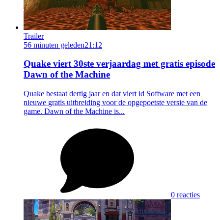
Trailer
56 minuten geleden
21:12
Quake viert 30ste verjaardag met gratis episode
Dawn of the Machine
Quake bestaat dertig jaar en dat viert id Software met een
nieuwe gratis uitbreiding voor de opgepoetste versie van de
game. Dawn of the Machine is...
0 reacties