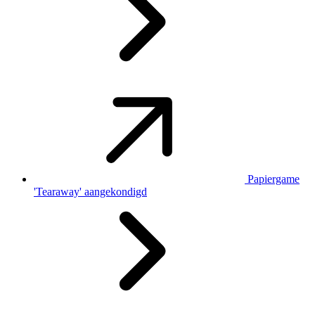
Papiergame
'Tearaway' aangekondigd