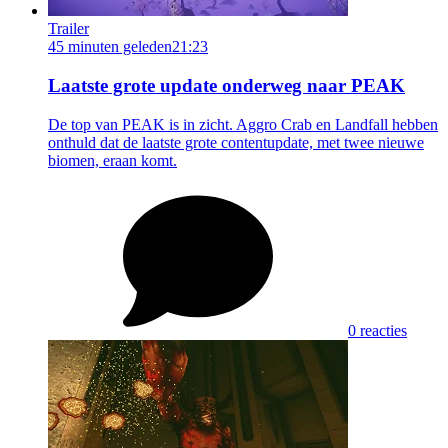
Trailer
45 minuten geleden
21:23
Laatste grote update onderweg naar PEAK
De top van PEAK is in zicht. Aggro Crab en Landfall hebben
onthuld dat de laatste grote contentupdate, met twee nieuwe
biomen, eraan komt.
0 reacties