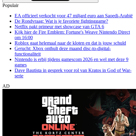
Populair
EA officieel verkocht voor 47 miljard euro aan Saoedi-Arabië
De Rondvraag: Wat is je favoriete fightinggame?
Netflix pakt primeur met showcase van GTA 6
Kijk hier de Fire Emblem: Fortune's Weave Nintendo Direct
om 16:00
Roblox gaat helemaal naar de kloten en dat is jouw schuld
Gerucht: Xbox onthult deze maand disc-to-digital-
functionaliteit
Nintendo is erbij tijdens gamescom 2026 en wel met deze 9
games
Dave Bautista in gesprek voor rol van Kratos in God of War-
serie
AD