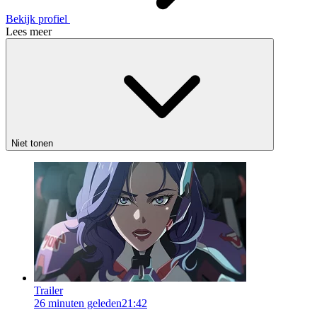
Bekijk profiel
Lees meer
Niet tonen
Trailer
26 minuten geleden
21:42