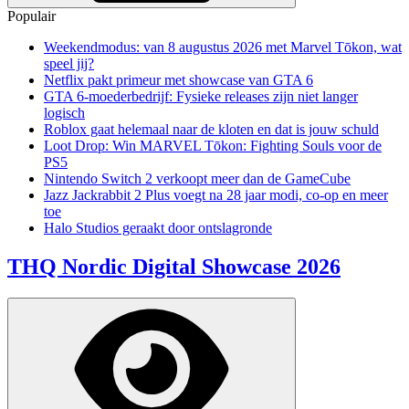
Populair
Weekendmodus: van 8 augustus 2026 met Marvel Tōkon, wat
speel jij?
Netflix pakt primeur met showcase van GTA 6
GTA 6-moederbedrijf: Fysieke releases zijn niet langer
logisch
Roblox gaat helemaal naar de kloten en dat is jouw schuld
Loot Drop: Win MARVEL Tōkon: Fighting Souls voor de
PS5
Nintendo Switch 2 verkoopt meer dan de GameCube
Jazz Jackrabbit 2 Plus voegt na 28 jaar modi, co-op en meer
toe
Halo Studios geraakt door ontslagronde
THQ Nordic Digital Showcase 2026