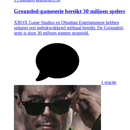
Grounded-gameserie bereikt 30 miljoen spelers
XBOX Game Studios en Obsidian Entertainment hebben
onlangs een indrukwekkend mijlpaal bereikt. De Grounded-
serie is door 30 miljoen gamers gespeeld.
1 reactie