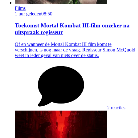
Films
1 uur geleden
08:50
Toekomst Mortal Kombat III-film onzeker na
uitspraak regisseur
Of en wanneer de Mortal Kombat III-film komt te
verschijnen, is nog maar de vraag. Regisseur Simon McQuoid
weet in ieder geval van niets over de status.
2 reacties