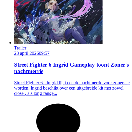
Trailer
23 april 2026
09:57
Street Fighter 6 Ingrid Gameplay toont Zoner's
nachtmerrie
Street Fighter 6's Ingrid lijkt een de nachtmerrie voor zoners te
worden. Ingrid beschikt over een uitgebreide kit met zowel
close-, als long-range...