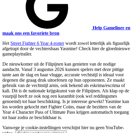
Help Gameliner en
maak ons een favoriete bron
Het
Street Fighter 6 Year 4-roster
wordt zowel letterlijk als figuurlijk
afgetrapt door de vechtersbaas Yasmine! Check hier de gloednieuwe
gameplaytrailer.
De nieuwkomer uit de Filipijnen kan genieten van de nodige
aandacht. Vanaf 3 augustus 2026 kunnen spelers met deze pittige
tante aan de slag en haar vlugge, accurate vechtstijl is ideaal voor
degenen die graag druk uitoefenen op hun opponenten. Ze maakt
gebruik van de vechtstijl arnis, ook bekend als eskrima/escrima of
kali. Dit is de nationale krijgskunst van de Filipijnen. Als klap op de
vuurpijl heeft ze ook nog een karambit (ook wel reddingsmes
genoemd) tot haar beschikking. Is je interesse gewekt? Yasmine kan
los worden gekocht met Fighter Coins, maar de bezitters van de
Year 4 Character Pass of Ultimate Pass krijgen automatisch toegang
tot haar zodra ze beschikbaar is.
Vanwege je cookie-instellingen verschijnt hier nu geen YouTube-