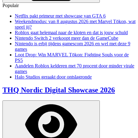
Populair
Netflix pakt primeur met showcase van GTA 6
Weekendmodus: van 8 augustus 2026 met Marvel Tōkon, wat
speel jij?
Roblox gaat helemaal naar de kloten en dat is jouw schuld
Nintendo Switch 2 verkoopt meer dan de GameCube
Nintendo is erbij tijdens gamescom 2026 en wel met deze 9
games
Loot Drop: Win MARVEL Tōkon: Fighting Souls voor de
PS5
Aandelen Roblox kelderen met 70 procent door minder virale
games
Halo Studios geraakt door ontslagronde
THQ Nordic Digital Showcase 2026