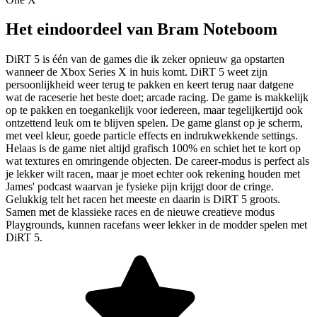
Het eindoordeel van Bram Noteboom
DiRT 5 is één van de games die ik zeker opnieuw ga opstarten
wanneer de Xbox Series X in huis komt. DiRT 5 weet zijn
persoonlijkheid weer terug te pakken en keert terug naar datgene
wat de raceserie het beste doet; arcade racing. De game is makkelijk
op te pakken en toegankelijk voor iedereen, maar tegelijkertijd ook
ontzettend leuk om te blijven spelen. De game glanst op je scherm,
met veel kleur, goede particle effects en indrukwekkende settings.
Helaas is de game niet altijd grafisch 100% en schiet het te kort op
wat textures en omringende objecten. De career-modus is perfect als
je lekker wilt racen, maar je moet echter ook rekening houden met
James' podcast waarvan je fysieke pijn krijgt door de cringe.
Gelukkig telt het racen het meeste en daarin is DiRT 5 groots.
Samen met de klassieke races en de nieuwe creatieve modus
Playgrounds, kunnen racefans weer lekker in de modder spelen met
DiRT 5.