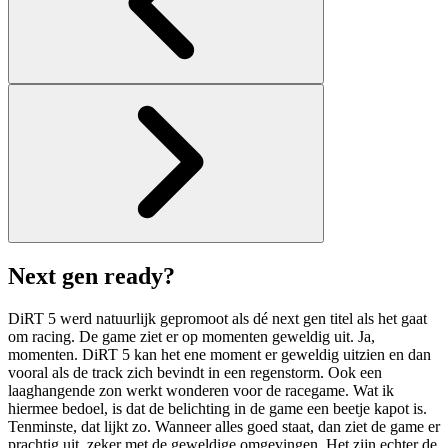
Next gen ready?
DiRT 5 werd natuurlijk gepromoot als dé next gen titel als het gaat
om racing. De game ziet er op momenten geweldig uit. Ja,
momenten. DiRT 5 kan het ene moment er geweldig uitzien en dan
vooral als de track zich bevindt in een regenstorm. Ook een
laaghangende zon werkt wonderen voor de racegame. Wat ik
hiermee bedoel, is dat de belichting in de game een beetje kapot is.
Tenminste, dat lijkt zo. Wanneer alles goed staat, dan ziet de game er
prachtig uit, zeker met de geweldige omgevingen. Het zijn echter de