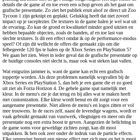
details die de game af en toe even een schop geven als het gaat om
grafische presentatie. Zo ziet het publiek eruit alsof ze direct uit Zoo
Tycoon 1 zijn geknipt en geplakt. Gelukkig heeft dat niet zoveel
impact op je raceplezier. De textures in de game halen je wel wat uit
de ervaring. Zo kan de grond er kwalitatief minder goed uitzien en
hebben bepaalde objecten, zoals de banden, af en toe last van
slechte textures. Is dit een effect omdat ik op de performance-modus
speel? Of zijn dit wellicht de offers die gemaakt zijn om die
felbegeerde 120 fps te halen op de Xbox Series en PlayStation 5?
We gaan het zien. Weet in ieder geval dat de grafische presentatie op
de huidige consoles niet slecht is, maar ook wat steken laat vallen.
Wat enigszins jammer is, want de game kan echt een grafisch
toppertje worden. Als deze problemen namelijk wegvallen bij de
Xbox Series en PlayStation 5, dan heb je een game die er zo goed
uit ziet als Forza Horizon 4. De gehele game spat namelijk met
kleur. In de menu's zie je dat terug en bij alles wat te maken heeft
met customization. Elke kleur wordt benut en dit zorgt voor een
aangename presentatie. Niet alleen de menu's en logos zitten er vol
mee trouwens. In de races zelf, naast de levendige wagens, wordt er
vaak gebruikt gemaakt van vuurwerk, vliegtuigen en meer om die
presentatie nog een extra boost te geven. Aangezien de belichting in
de game soms voor geweldige zichten zorgt, kan dit mooi
uitpakken. Ik ben ook zeer onder de indruk van de particle effects.
Elke omgeving brengt een nieuw effect met zich mee en het is mooi