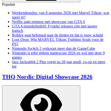
Populair
Weekendmodus: van 8 augustus 2026 met Marvel Tōkon, wat
speel jij?
Netflix pakt primeur met showcase van GTA 6
GTA 6-moederbedrijf: Fysieke releases zijn niet langer
logisch
Roblox gaat helemaal naar de kloten en dat is jouw schuld
Loot Drop: Win MARVEL Tōkon: Fighting Souls voor de
PS5
Nintendo Switch 2 verkoopt meer dan de GameCube
Nintendo is erbij tijdens gamescom 2026 en wel met deze 9
games
Jazz Jackrabbit 2 Plus voegt na 28 jaar modi, co-op en meer
toe
THQ Nordic Digital Showcase 2026