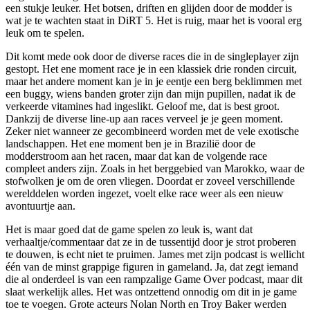
een stukje leuker. Het botsen, driften en glijden door de modder is
wat je te wachten staat in DiRT 5. Het is ruig, maar het is vooral erg
leuk om te spelen.
Dit komt mede ook door de diverse races die in de singleplayer zijn
gestopt. Het ene moment race je in een klassiek drie ronden circuit,
maar het andere moment kan je in je eentje een berg beklimmen met
een buggy, wiens banden groter zijn dan mijn pupillen, nadat ik de
verkeerde vitamines had ingeslikt. Geloof me, dat is best groot.
Dankzij de diverse line-up aan races verveel je je geen moment.
Zeker niet wanneer ze gecombineerd worden met de vele exotische
landschappen. Het ene moment ben je in Brazilië door de
modderstroom aan het racen, maar dat kan de volgende race
compleet anders zijn. Zoals in het berggebied van Marokko, waar de
stofwolken je om de oren vliegen. Doordat er zoveel verschillende
werelddelen worden ingezet, voelt elke race weer als een nieuw
avontuurtje aan.
Het is maar goed dat de game spelen zo leuk is, want dat
verhaaltje/commentaar dat ze in de tussentijd door je strot proberen
te douwen, is echt niet te pruimen. James met zijn podcast is wellicht
één van de minst grappige figuren in gameland. Ja, dat zegt iemand
die al onderdeel is van een rampzalige Game Over podcast, maar dit
slaat werkelijk alles. Het was ontzettend onnodig om dit in je game
toe te voegen. Grote acteurs Nolan North en Troy Baker werden