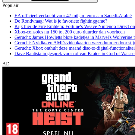
Populair
EA officieel verkocht voor 47 miljard euro aan Saoedi-Arabië
De Rondvraag: Wat is je favoriete fightinggame?
Kijk hier de Fire Emblem: Fortune's Weave Nintendo Direct o
Xbox-consoles nu 150 tot 200 euro duurder dan voorheen
Gerucht: James Howletts blote kadetjes in Marvel's Wolverine t
Gerucht: Nvidia- en AMD-videokaarten weer duurder door stij
Gerucht: Xbox onthult deze maand disc-to-digital-functionalitei
Dave Bautista in gesprek voor rol van Kratos in God of War-se
AD