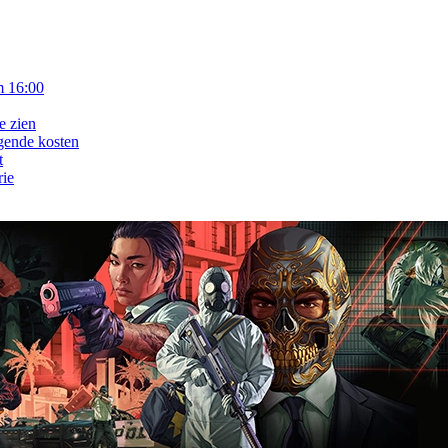
m 16:00
e zien
gende kosten
t
rie