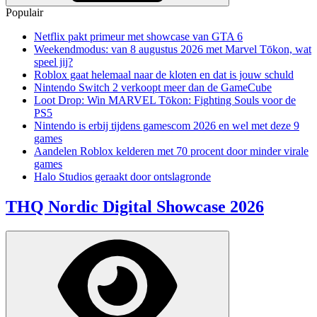
Populair
Netflix pakt primeur met showcase van GTA 6
Weekendmodus: van 8 augustus 2026 met Marvel Tōkon, wat
speel jij?
Roblox gaat helemaal naar de kloten en dat is jouw schuld
Nintendo Switch 2 verkoopt meer dan de GameCube
Loot Drop: Win MARVEL Tōkon: Fighting Souls voor de
PS5
Nintendo is erbij tijdens gamescom 2026 en wel met deze 9
games
Aandelen Roblox kelderen met 70 procent door minder virale
games
Halo Studios geraakt door ontslagronde
THQ Nordic Digital Showcase 2026