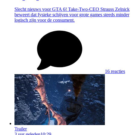
Slecht nieuws voor GTA 6! Take-Two-CEO Strauss Zelnick
beweert dat fysieke schijven voor grote games steeds minder
logisch zijn voor de consument.
16 reacties
Trailer
3 uur geleden
10:29