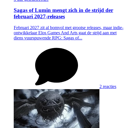
Sagas of Lumin mengt zich in de strijd der
februari 2027-releases
Februari 2027 zit al bomvol met grootse releases, maar indie-
ontwikkelaar Elos Games And Arts gaat de strijd aan met
diens vuurspuwende RPG: Sagas of...
2 reacties