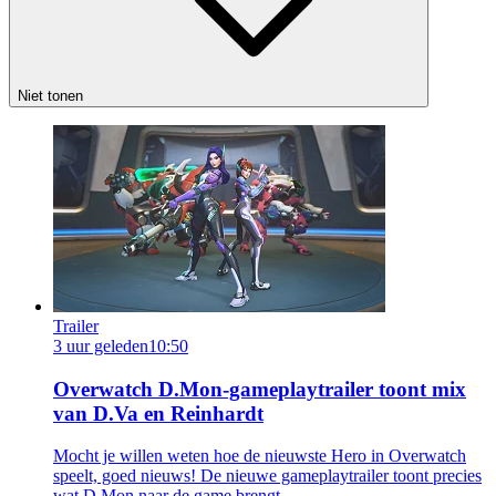
Niet tonen
Trailer
3 uur geleden
10:50
Overwatch D.Mon-gameplaytrailer toont mix
van D.Va en Reinhardt
Mocht je willen weten hoe de nieuwste Hero in Overwatch
speelt, goed nieuws! De nieuwe gameplaytrailer toont precies
wat D.Mon naar de game brengt.