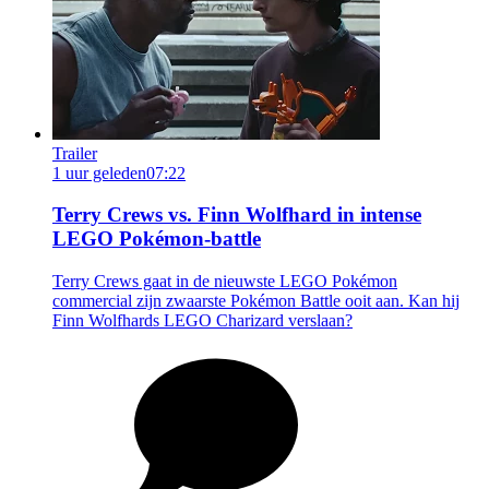
Trailer
1 uur geleden
07:22
Terry Crews vs. Finn Wolfhard in intense
LEGO Pokémon-battle
Terry Crews gaat in de nieuwste LEGO Pokémon
commercial zijn zwaarste Pokémon Battle ooit aan. Kan hij
Finn Wolfhards LEGO Charizard verslaan?