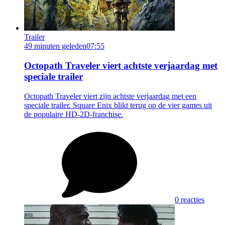
Trailer
49 minuten geleden
07:55
Octopath Traveler viert achtste verjaardag met
speciale trailer
Octopath Traveler viert zijn achtste verjaardag met een
speciale trailer. Square Enix blikt terug op de vier games uit
de populaire HD-2D-franchise.
0 reacties