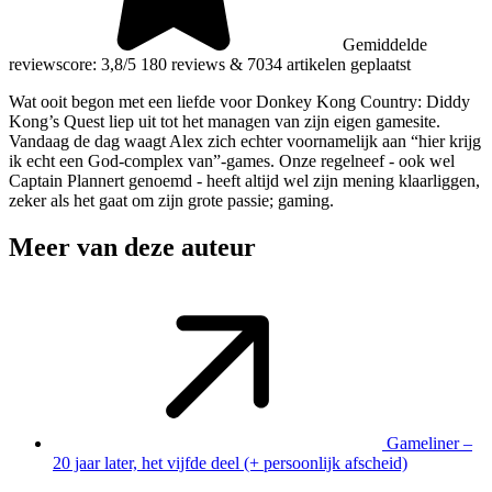
Gemiddelde
reviewscore: 3,8/5
180 reviews
&
7034 artikelen geplaatst
Wat ooit begon met een liefde voor Donkey Kong Country: Diddy
Kong’s Quest liep uit tot het managen van zijn eigen gamesite.
Vandaag de dag waagt Alex zich echter voornamelijk aan “hier krijg
ik echt een God-complex van”-games. Onze regelneef - ook wel
Captain Plannert genoemd - heeft altijd wel zijn mening klaarliggen,
zeker als het gaat om zijn grote passie; gaming.
Meer van deze auteur
Gameliner –
20 jaar later, het vijfde deel (+ persoonlijk afscheid)