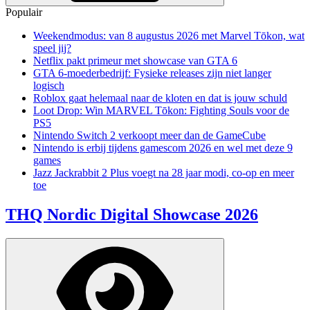
Populair
Weekendmodus: van 8 augustus 2026 met Marvel Tōkon, wat
speel jij?
Netflix pakt primeur met showcase van GTA 6
GTA 6-moederbedrijf: Fysieke releases zijn niet langer
logisch
Roblox gaat helemaal naar de kloten en dat is jouw schuld
Loot Drop: Win MARVEL Tōkon: Fighting Souls voor de
PS5
Nintendo Switch 2 verkoopt meer dan de GameCube
Nintendo is erbij tijdens gamescom 2026 en wel met deze 9
games
Jazz Jackrabbit 2 Plus voegt na 28 jaar modi, co-op en meer
toe
THQ Nordic Digital Showcase 2026