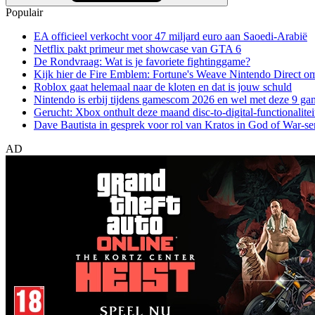
Populair
EA officieel verkocht voor 47 miljard euro aan Saoedi-Arabië
Netflix pakt primeur met showcase van GTA 6
De Rondvraag: Wat is je favoriete fightinggame?
Kijk hier de Fire Emblem: Fortune's Weave Nintendo Direct o
Roblox gaat helemaal naar de kloten en dat is jouw schuld
Nintendo is erbij tijdens gamescom 2026 en wel met deze 9 ga
Gerucht: Xbox onthult deze maand disc-to-digital-functionalitei
Dave Bautista in gesprek voor rol van Kratos in God of War-se
AD