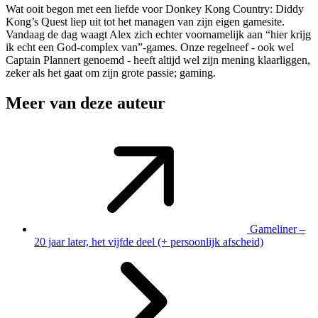
Wat ooit begon met een liefde voor Donkey Kong Country: Diddy
Kong’s Quest liep uit tot het managen van zijn eigen gamesite.
Vandaag de dag waagt Alex zich echter voornamelijk aan “hier krijg
ik echt een God-complex van”-games. Onze regelneef - ook wel
Captain Plannert genoemd - heeft altijd wel zijn mening klaarliggen,
zeker als het gaat om zijn grote passie; gaming.
Meer van deze auteur
Gameliner –
20 jaar later, het vijfde deel (+ persoonlijk afscheid)