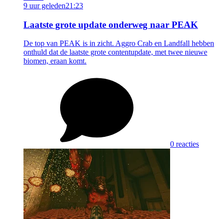
9 uur geleden
21:23
Laatste grote update onderweg naar PEAK
De top van PEAK is in zicht. Aggro Crab en Landfall hebben
onthuld dat de laatste grote contentupdate, met twee nieuwe
biomen, eraan komt.
0 reacties