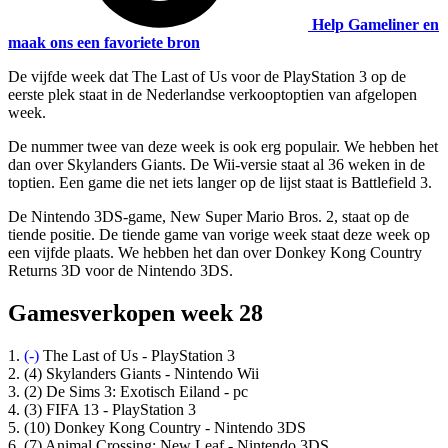
Help Gameliner en
maak ons een favoriete bron
De vijfde week dat The Last of Us voor de PlayStation 3 op de
eerste plek staat in de Nederlandse verkooptoptien van afgelopen
week.
De nummer twee van deze week is ook erg populair. We hebben het
dan over Skylanders Giants. De Wii-versie staat al 36 weken in de
toptien. Een game die net iets langer op de lijst staat is Battlefield 3.
De Nintendo 3DS-game, New Super Mario Bros. 2, staat op de
tiende positie. De tiende game van vorige week staat deze week op
een vijfde plaats. We hebben het dan over Donkey Kong Country
Returns 3D voor de Nintendo 3DS.
Gamesverkopen week 28
1.
(-)
The Last of Us - PlayStation 3
2. (4)
Skylanders Giants
- Nintendo Wii
3. (2)
De Sims 3: Exotisch Eiland
- pc
4. (3) FIFA 13 - PlayStation 3
5. (10) Donkey Kong Country - Nintendo 3DS
6. (7) Animal Crossing: New Leaf - Nintendo 3DS