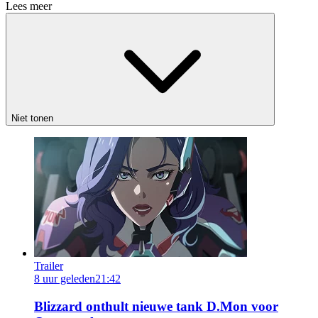
Lees meer
Niet tonen
Trailer
8 uur geleden
21:42
Blizzard onthult nieuwe tank D.Mon voor