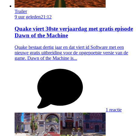
Trailer
9 uur geleden
21:12
Quake viert 30ste verjaardag met gratis episode
Dawn of the Machine
Quake bestaat dertig jaar en dat viert id Software met een
nieuwe gratis uitbreiding voor de opgepoetste versie van de
game. Dawn of the Machine is...
1 reactie