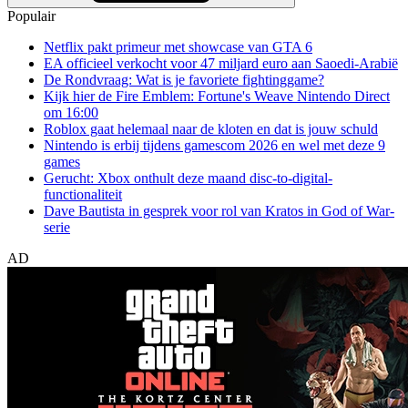
Populair
Netflix pakt primeur met showcase van GTA 6
EA officieel verkocht voor 47 miljard euro aan Saoedi-Arabië
De Rondvraag: Wat is je favoriete fightinggame?
Kijk hier de Fire Emblem: Fortune's Weave Nintendo Direct
om 16:00
Roblox gaat helemaal naar de kloten en dat is jouw schuld
Nintendo is erbij tijdens gamescom 2026 en wel met deze 9
games
Gerucht: Xbox onthult deze maand disc-to-digital-
functionaliteit
Dave Bautista in gesprek voor rol van Kratos in God of War-
serie
AD