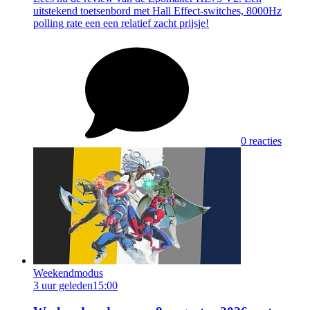
uitstekend toetsenbord met Hall Effect-switches, 8000Hz
polling rate een een relatief zacht prijsje!
0 reacties
Weekendmodus
3 uur geleden
15:00