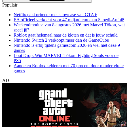
Populair
Netflix pakt primeur met showcase van GTA 6
EA officieel verkocht voor 47 miljard euro aan Saoedi-Arabië
Weekendmodus: van 8 augustus 2026 met Marvel Tōkon, wat
speel jij?
Roblox gaat helemaal naar de kloten en dat is jouw schuld
Nintendo Switch 2 verkoopt meer dan de GameCube
Nintendo is erbij tijdens gamescom 2026 en wel met deze 9
games
Loot Drop: Win MARVEL Tōkon: Fighting Souls voor de
PS5
Aandelen Roblox kelderen met 70 procent door minder virale
games
AD