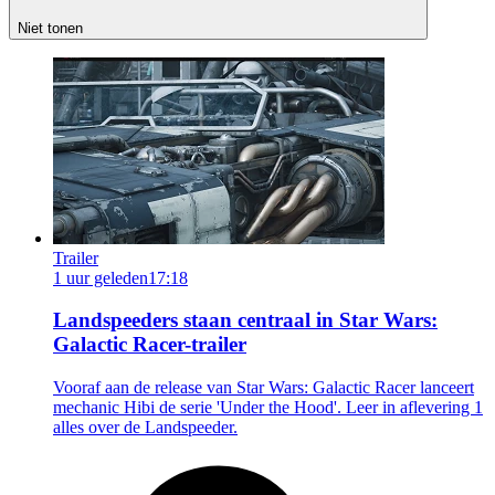
Niet tonen
Trailer
1 uur geleden
17:18
Landspeeders staan centraal in Star Wars:
Galactic Racer-trailer
Vooraf aan de release van Star Wars: Galactic Racer lanceert
mechanic Hibi de serie 'Under the Hood'. Leer in aflevering 1
alles over de Landspeeder.