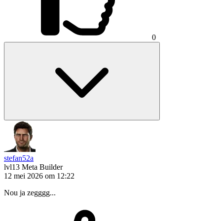
0
stefan52a
lvl13
Meta Builder
12 mei 2026 om 12:22
Nou ja zegggg...