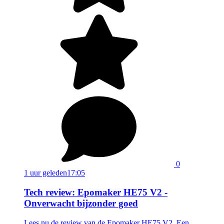
0
1 uur geleden
17:05
Tech review: Epomaker HE75 V2 -
Onverwacht bijzonder goed
Lees nu de review van de Epomaker HE75 V2. Een