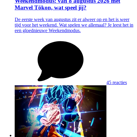
Weekendmodus: van 8 augustus 2026 met
Marvel Tōkon, wat speel jij?
De eerste week van augustus zit er alweer op en het is weer
tijd voor het weekend. Wat spelen we allemaal? Je leest het in
een gloednieuwe Weekendmodus.
45 reacties