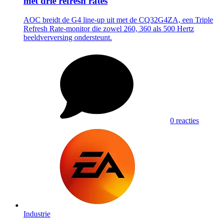
met drie refresh rates
AOC breidt de G4 line-up uit met de CQ32G4ZA, een Triple
Refresh Rate-monitor die zowel 260, 360 als 500 Hertz
beeldverversing ondersteunt.
0 reacties
Industrie