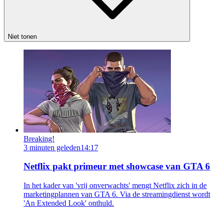
Niet tonen
Breaking!
3 minuten geleden
14:17
Netflix pakt primeur met showcase van GTA 6
In het kader van 'vrij onverwachts' mengt Netflix zich in de
marketingplannen van GTA 6. Via de streamingdienst wordt
'An Extended Look' onthuld.