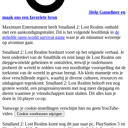
Help Gameliner en
maak ons een favoriete bron
Maximum Entertainment heeft Smalland 2: Lost Realms onthuld
met een aankondigingstrailer. Dit is het volgende hoofdstuk in
de
geliefde open-world survival game
waar je als miniatuur wezentje
op avontuur gaat.
Smalland 2: Lost Realms borduurt voort op het originele verhaal. Je
bent onderdeel van de Smallfolk en reist langs de Lost Realms om
diepgewortelde geheimen te ontrafelen, terwijl je ondertussen
probeert de wereld te redden van een noodlottige voorspelling dat de
toekomst van de wereld in gevaar brengt. Als klein mannetje reis je
door verschillende regio's, waarbij je diverse culturen, resources en
uitdagingen tegenkomt. Smalland 2: Lost Realms belooft een nog
grotere wereld, een progressiesysteem met nog meer diepgang en
dieren waarmee je vriendschappen kunt sluiten. Dit alles kun je
doen in 10-player co-op.
Vanwege je cookie-instellingen verschijnt hier nu geen YouTube-
video.
Cookie voorkeuren wijzigen
Smalland 2: Lost Realms komt nog dit jaar naar pc, PlayStation 5 en