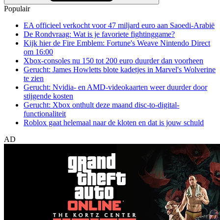
Populair
EA officieel verkocht voor 47 miljard euro aan Saoedi-Arabië
De Rondvraag: Wat is je favoriete fightinggame?
Kijk hier de Fire Emblem: Fortune's Weave Nintendo Direct
om 16:00
Xbox-consoles nu 150 tot 200 euro duurder dan voorheen
Gerucht: James Howletts blote kadetjes in Marvel's Wolverine
te zien
Gerucht: Nvidia- en AMD-videokaarten weer duurder door
stijgende kosten
Gerucht: Xbox onthult deze maand disc-to-digital-
functionaliteit
Roblox gaat helemaal naar de kloten en dat is jouw schuld
AD