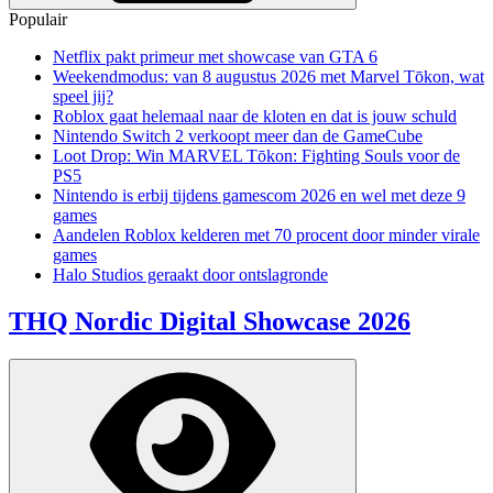
Populair
Netflix pakt primeur met showcase van GTA 6
Weekendmodus: van 8 augustus 2026 met Marvel Tōkon, wat
speel jij?
Roblox gaat helemaal naar de kloten en dat is jouw schuld
Nintendo Switch 2 verkoopt meer dan de GameCube
Loot Drop: Win MARVEL Tōkon: Fighting Souls voor de
PS5
Nintendo is erbij tijdens gamescom 2026 en wel met deze 9
games
Aandelen Roblox kelderen met 70 procent door minder virale
games
Halo Studios geraakt door ontslagronde
THQ Nordic Digital Showcase 2026