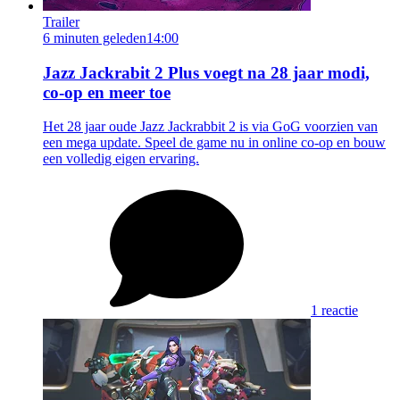
Trailer
6 minuten geleden
14:00
Jazz Jackrabit 2 Plus voegt na 28 jaar modi,
co-op en meer toe
Het 28 jaar oude Jazz Jackrabbit 2 is via GoG voorzien van
een mega update. Speel de game nu in online co-op en bouw
een volledig eigen ervaring.
1 reactie