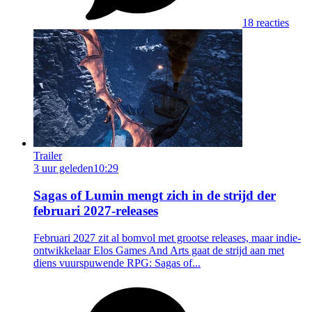
18 reacties
Trailer
3 uur geleden
10:29
Sagas of Lumin mengt zich in de strijd der
februari 2027-releases
Februari 2027 zit al bomvol met grootse releases, maar indie-
ontwikkelaar Elos Games And Arts gaat de strijd aan met
diens vuurspuwende RPG: Sagas of...