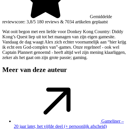
Gemiddelde
reviewscore: 3,8/5
180 reviews
&
7034 artikelen geplaatst
Wat ooit begon met een liefde voor Donkey Kong Country: Diddy
Kong’s Quest liep uit tot het managen van zijn eigen gamesite.
Vandaag de dag waagt Alex zich echter voornamelijk aan “hier krijg
ik echt een God-complex van”-games. Onze regelneef - ook wel
Captain Plannert genoemd - heeft altijd wel zijn mening klaarliggen,
zeker als het gaat om zijn grote passie; gaming.
Meer van deze auteur
Gameliner –
20 jaar later, het vijfde deel (+ persoonlijk afscheid)