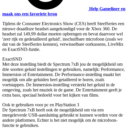
Help Gameliner en
maak ons een favoriete bron
Tijdens de Consumer Electronics Show (CES) heeft SteelSeries een
nieuwe draadloze headset aangekondigd voor de Xbox 360. De
headset zal 149,99 dollar moeten opbrengen en bevat daarvoor wel
'zeer rijk en gedetailleerd geluid', inschuifbare microfoon (zoals we
dat van de SteelSeries kennen), verwisselbare oorkussens, LiveMix
en ExactSND-funtie.
ExactSND
Met deze instelling biedt de Spectrum 7xB jou de mogelijkheid om
drie soorten geluid instellingen te gebruiken, namelijk: Performance,
Immersion of Entertainment. De Performance-instelling maakt het
mogelijk om alle geluiden heel getailleerd te horen, zoals
voetstappen. De Immersion-instelling versterkt het geluid in de
omgeving, zoals het muziek in de game. De Entertainment geeft je
extra bass, speciaal bedoeld voor het kijken van films.
Ook te gebruiken voor pc en PlayStation 3
De Spectrum 7xB heeft ook de mogelijkheid om via een
meegeleverde USB-aansluiting gebruikt te kunnen worden voor de
andere platformen. Echter is het niet mogelijk om de microfoon-
functie te gebruiken.