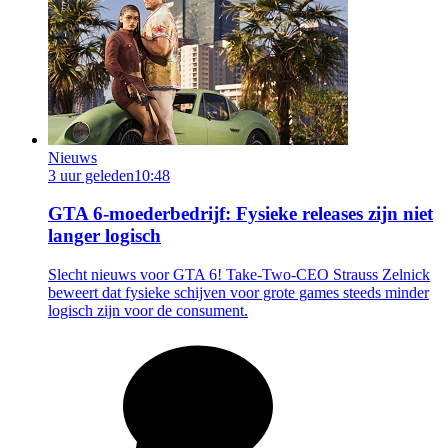
Nieuws
3 uur geleden
10:48
GTA 6-moederbedrijf: Fysieke releases zijn niet
langer logisch
Slecht nieuws voor GTA 6! Take-Two-CEO Strauss Zelnick
beweert dat fysieke schijven voor grote games steeds minder
logisch zijn voor de consument.