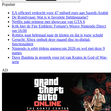
Populair
EA officieel verkocht voor 47 miljard euro aan Saoedi-Arabië
De Rondvraag: Wat is je favoriete fightinggame?
Netflix pakt primeur met showcase van GTA 6
Kijk hier de Fire Emblem: Fortune's Weave Nintendo Direct
om 16:00
Roblox gaat helemaal naar de kloten en dat is jouw schuld
Gerucht: Xbox onthult deze maand disc-to-digital-
functionaliteit
Nintendo is erbij tijdens gamescom 2026 en wel met deze 9
games
Dave Bautista in gesprek voor rol van Kratos in God of War-
serie
AD