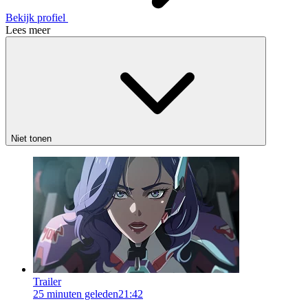
Bekijk profiel
Lees meer
Niet tonen
Trailer
25 minuten geleden
21:42