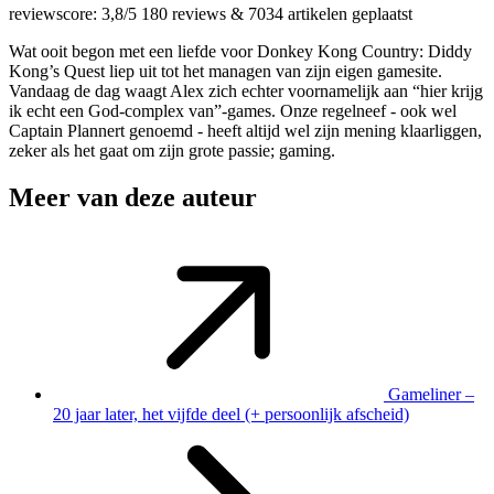
reviewscore: 3,8/5
180 reviews
&
7034 artikelen geplaatst
Wat ooit begon met een liefde voor Donkey Kong Country: Diddy
Kong’s Quest liep uit tot het managen van zijn eigen gamesite.
Vandaag de dag waagt Alex zich echter voornamelijk aan “hier krijg
ik echt een God-complex van”-games. Onze regelneef - ook wel
Captain Plannert genoemd - heeft altijd wel zijn mening klaarliggen,
zeker als het gaat om zijn grote passie; gaming.
Meer van deze auteur
Gameliner –
20 jaar later, het vijfde deel (+ persoonlijk afscheid)