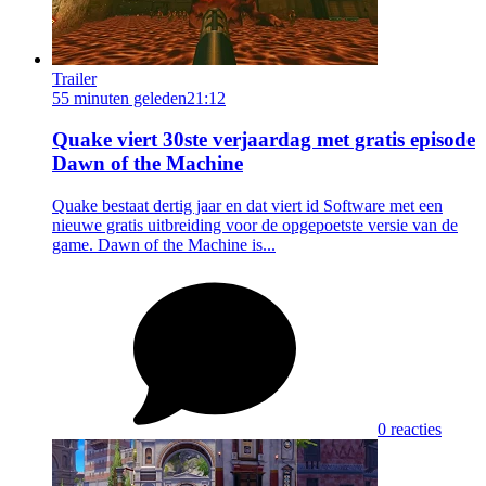
Trailer
55 minuten geleden
21:12
Quake viert 30ste verjaardag met gratis episode
Dawn of the Machine
Quake bestaat dertig jaar en dat viert id Software met een
nieuwe gratis uitbreiding voor de opgepoetste versie van de
game. Dawn of the Machine is...
0 reacties