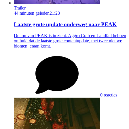
Trailer
44 minuten geleden
21:23
Laatste grote update onderweg naar PEAK
De top van PEAK is in zicht. Aggro Crab en Landfall hebben
onthuld dat de laatste grote contentupdate, met twee nieuwe
biomen, eraan komt.
0 reacties