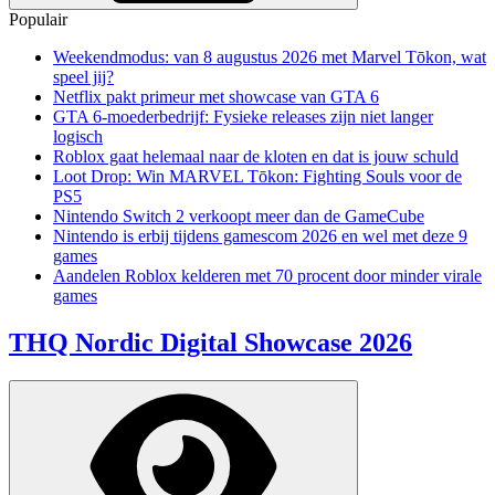
Populair
Weekendmodus: van 8 augustus 2026 met Marvel Tōkon, wat
speel jij?
Netflix pakt primeur met showcase van GTA 6
GTA 6-moederbedrijf: Fysieke releases zijn niet langer
logisch
Roblox gaat helemaal naar de kloten en dat is jouw schuld
Loot Drop: Win MARVEL Tōkon: Fighting Souls voor de
PS5
Nintendo Switch 2 verkoopt meer dan de GameCube
Nintendo is erbij tijdens gamescom 2026 en wel met deze 9
games
Aandelen Roblox kelderen met 70 procent door minder virale
games
THQ Nordic Digital Showcase 2026