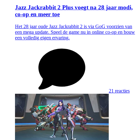
Jazz Jackrabbit 2 Plus voegt na 28 jaar modi,
co-op en meer toe
Het 28 jaar oude Jazz Jackrabbit 2 is via GoG voorzien van
een mega update. Speel de game nu in online co-op en bouw
een volledig eigen ervaring.
21 reacties