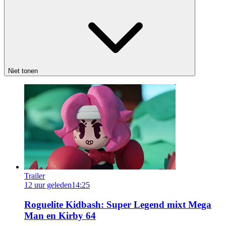
Niet tonen
Trailer
12 uur geleden
14:25
Roguelite Kidbash: Super Legend mixt Mega
Man en Kirby 64