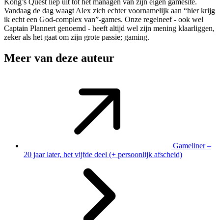
Kong’s Quest liep uit tot het managen van zijn eigen gamesite.
Vandaag de dag waagt Alex zich echter voornamelijk aan “hier krijg
ik echt een God-complex van”-games. Onze regelneef - ook wel
Captain Plannert genoemd - heeft altijd wel zijn mening klaarliggen,
zeker als het gaat om zijn grote passie; gaming.
Meer van deze auteur
Gameliner –
20 jaar later, het vijfde deel (+ persoonlijk afscheid)