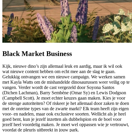
Black Market Business
Kijk, nieuwe dino’s zijn allemaal leuk en aardig, maar ik wil ook
wat nieuwe content hebben om echt mee aan de slag te gaan.
Gelukkig ontvangen we een nieuwe campaign. We werken samen
met Kayla Watts om de mishandelde dinosaurussen weer veilig op te
vangen. Verder wordt de cast vergezeld door Soyona Santos
(Dichen Lachman), Barry Sembène (Omar Sy) en Lewis Dodgson
(Campbell Scott). Je moet echter keuzes gaan maken. Kies je voor
de strenge autoriteiten? Of riskeer je het allemaal door zaken te doen
met de onreine types van de zwarte markt? Elk team heeft zijn eigen
voor- en nadelen, maar ook exclusieve soorten. Wellicht als je heel
goed bent, kun je jezelf inzetten als dubbelspion en de boel voor
jezelf heel voordelig maken. Je moet wel oppassen wie je vertrouwt,
voordat de pleuris uitbreekt in jouw park.