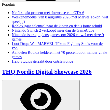
Populair
Netflix pakt primeur met showcase van GTA 6
Weekendmodus: van 8 augustus 2026 met Marvel Tōkon, wat
speel jij?
Roblox gaat helemaal naar de kloten en dat is jouw schuld
Nintendo Switch 2 verkoopt meer dan de GameCube
Nintendo is erbij tijdens gamescom 2026 en wel met deze 9
games
Loot Drop: Win MARVEL Tōkon: Fighting Souls voor de
PS5
Aandelen Roblox kelderen met 70 procent door minder virale
games
Halo Studios geraakt door ontslagronde
THQ Nordic Digital Showcase 2026