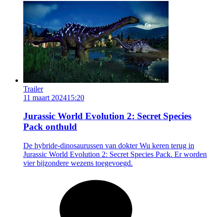
Trailer
11 maart 2024
15:20
Jurassic World Evolution 2: Secret Species
Pack onthuld
De hybride-dinosaurussen van dokter Wu keren terug in
Jurassic World Evolution 2: Secret Species Pack. Er worden
vier bijzondere wezens toegevoegd.