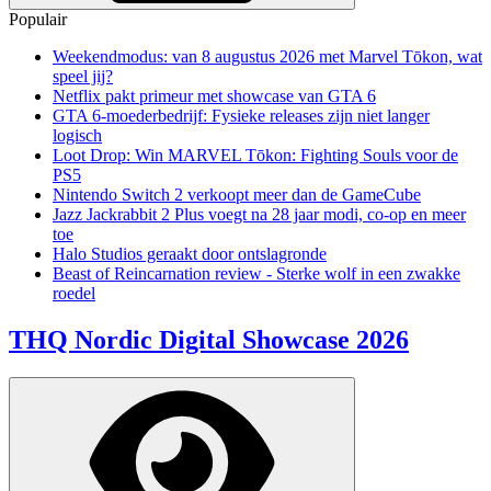
Populair
Weekendmodus: van 8 augustus 2026 met Marvel Tōkon, wat
speel jij?
Netflix pakt primeur met showcase van GTA 6
GTA 6-moederbedrijf: Fysieke releases zijn niet langer
logisch
Loot Drop: Win MARVEL Tōkon: Fighting Souls voor de
PS5
Nintendo Switch 2 verkoopt meer dan de GameCube
Jazz Jackrabbit 2 Plus voegt na 28 jaar modi, co-op en meer
toe
Halo Studios geraakt door ontslagronde
Beast of Reincarnation review - Sterke wolf in een zwakke
roedel
THQ Nordic Digital Showcase 2026