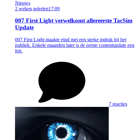
Nieuws
2 weken geleden
17:09
007 First Light verwelkomt allereerste TacSim
Update
007 First Light maakte eind mei een sterke indruk bij het
publiek. Enkele maanden later is de eerste contentupdate een
feit.
7 reacties