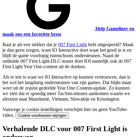
Help Gameliner en
maak ons een favoriete bron
Baal je als een stekker dat je
007 First Light
hebt uitgespeeld? Maak
je dan geen zorgen, want IO Interactive doet waar het goed in is en
blijft de game voorlopig ruimschoots ondersteunen. Naast de
onthulde 007 First Light-DLC-teaser doet IOI namelijk ook de 007
First Light Year One-content uit de doeken.
Als er iets is waar we IO Interactive op kunnen vertrouwen, dan is
het wel het langdurig ondersteunen van zijn games. Dat blijkt maar
weer uit de zojuist gedeelde Year One Content-update. Zo kunnen
we zien dat er spoedig meer TacSim-missies aankomen waarin we
afreizen naar Mauritanië, Vietnam, Slowakije en Kensington.
Vanwege je cookie-instellingen verschijnt hier nu geen YouTube-
video.
Cookie voorkeuren wijzigen
Verhalende DLC voor 007 First Light is
onderweg