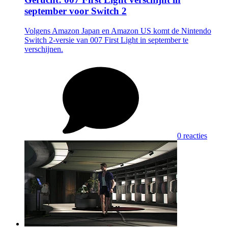
september voor Switch 2
Volgens Amazon Japan en Amazon US komt de Nintendo
Switch 2-versie van 007 First Light in september te
verschijnen.
0 reacties