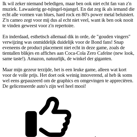
Ik wil zeker niemand beledigen, maar ben ook niet echt fan van z'n
muziek. Lawaaierig ge-tsjingel-tsjangel. En dat zeg ik als iemand die
echt alle vormen van blues, hard rock en 80's power metal beluistert.
Z'n cameo zegt voor mij dus al echt niet veel, want ik ben ook nooit
te vinden geweest voor z'n repertoire.
En inderdaad, esthetisch allemaal dik in orde, de "gouden vingers"
verwijzing was onmiddelijk duidelijk voor de Bond fans! Snap
eveneens de product placement niet echt in deze game, zoals de
tientallen blikjes en affiches aan Coca-Cola Zero Cafeïne (new look,
same taste!). Amazon, natuurlijk, de winkel der giganten.
Maar mijn gezeur terzijde, het is een leuke game, alleen wat kort
voor de volle prijs. Het doet ook weinig innoverend, al heb ik soms
wel eens gepauzeerd om de graphics en omgevingen te appreciëren.
De gelicenseerde auto's zijn wel heel mooi!