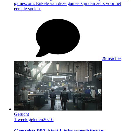
gamescom. Enkele van deze games zijn dan zelfs voor het
eerst te spelen.
29 reacties
Gerucht
1 week geleden
20:16
Gerucht: 007 First Light verschijnt in