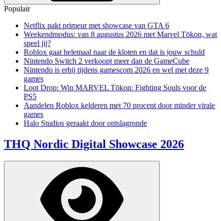
Populair
Netflix pakt primeur met showcase van GTA 6
Weekendmodus: van 8 augustus 2026 met Marvel Tōkon, wat
speel jij?
Roblox gaat helemaal naar de kloten en dat is jouw schuld
Nintendo Switch 2 verkoopt meer dan de GameCube
Nintendo is erbij tijdens gamescom 2026 en wel met deze 9
games
Loot Drop: Win MARVEL Tōkon: Fighting Souls voor de
PS5
Aandelen Roblox kelderen met 70 procent door minder virale
games
Halo Studios geraakt door ontslagronde
THQ Nordic Digital Showcase 2026