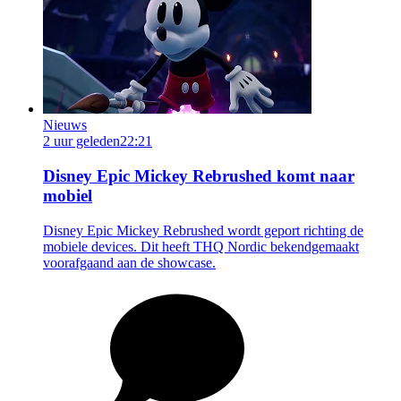
Nieuws
2 uur geleden
22:21
Disney Epic Mickey Rebrushed komt naar
mobiel
Disney Epic Mickey Rebrushed wordt geport richting de
mobiele devices. Dit heeft THQ Nordic bekendgemaakt
voorafgaand aan de showcase.