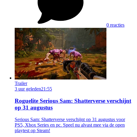
0 reacties
Trailer
3 uur geleden
21:55
Roguelite Serious Sam: Shatterverse verschijnt
op 31 augustus
Serious Sam: Shatterverse verschijnt op 31 augustus voor
PS5, Xbox Series en pc. Speel nu alvast mee via de open
playtest op Steam!