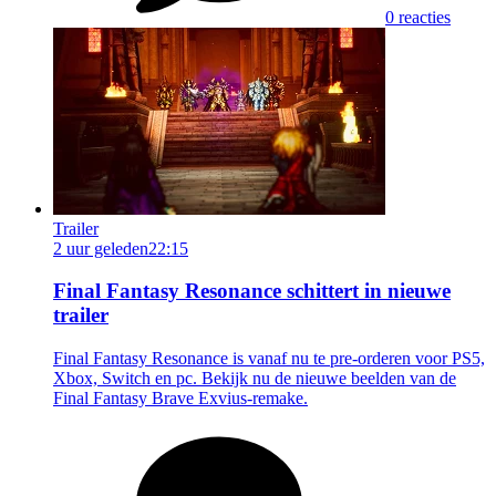
0 reacties
Trailer
2 uur geleden
22:15
Final Fantasy Resonance schittert in nieuwe
trailer
Final Fantasy Resonance is vanaf nu te pre-orderen voor PS5,
Xbox, Switch en pc. Bekijk nu de nieuwe beelden van de
Final Fantasy Brave Exvius-remake.