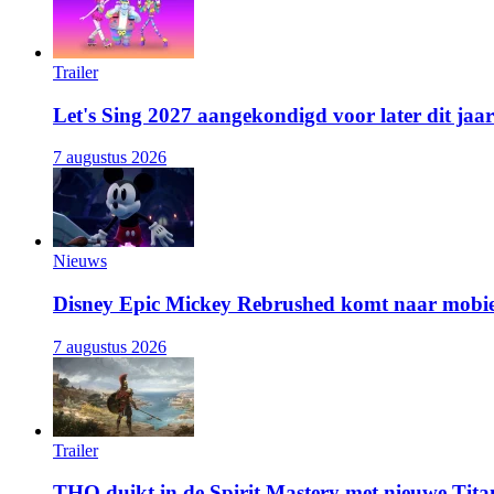
Trailer
Let's Sing 2027 aangekondigd voor later dit jaar
7 augustus 2026
Nieuws
Disney Epic Mickey Rebrushed komt naar mobie
7 augustus 2026
Trailer
THQ duikt in de Spirit Mastery met nieuwe Titan