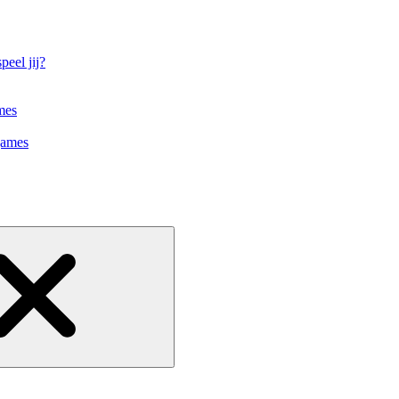
eel jij?
mes
games