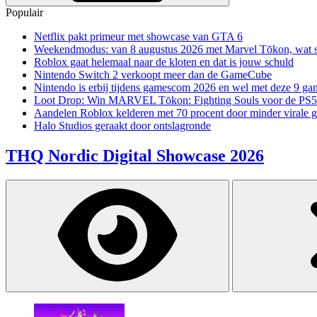
Populair
Netflix pakt primeur met showcase van GTA 6
Weekendmodus: van 8 augustus 2026 met Marvel Tōkon, wat sp
Roblox gaat helemaal naar de kloten en dat is jouw schuld
Nintendo Switch 2 verkoopt meer dan de GameCube
Nintendo is erbij tijdens gamescom 2026 en wel met deze 9 ga
Loot Drop: Win MARVEL Tōkon: Fighting Souls voor de PS5
Aandelen Roblox kelderen met 70 procent door minder virale 
Halo Studios geraakt door ontslagronde
THQ Nordic Digital Showcase 2026