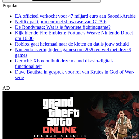
Populair
EA officieel verkocht voor 47 miljard euro aan Saoedi-Arabië
Netflix pakt primeur met showcase van GTA 6
De Rondvraag: Wat is je favoriete fightinggame?
Kijk hier de Fire Emblem: Fortune's Weave Nintendo Direct
om 16:00
Roblox gaat helemaal naar de kloten en dat is jouw schuld
Nintendo is erbij tijdens gamescom 2026 en wel met deze 9
games
Gerucht: Xbox onthult deze maand disc-to-digital-
functionaliteit
Dave Bautista in gesprek voor rol van Kratos in God of War-
serie
AD