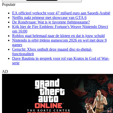
Populair
EA officieel verkocht voor 47 miljard euro aan Saoedi-Arabië
Netflix pakt primeur met showcase van GTA 6
De Rondvraag: Wat is je favoriete fightinggame?
Kijk hier de Fire Emblem: Fortune's Weave Nintendo Direct
om 16:00
Roblox gaat helemaal naar de kloten en dat is jouw schuld
Nintendo is erbij tijdens gamescom 2026 en wel met deze 9
games
Gerucht: Xbox onthult deze maand disc-to-digital-
functionaliteit
Dave Bautista in gesprek voor rol van Kratos in God of War-
serie
AD