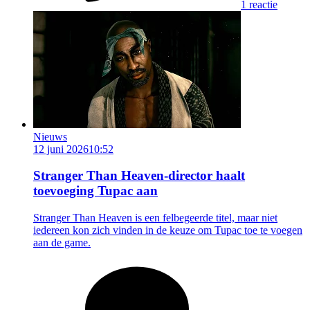
1 reactie
Nieuws
12 juni 2026
10:52
Stranger Than Heaven-director haalt
toevoeging Tupac aan
Stranger Than Heaven is een felbegeerde titel, maar niet
iedereen kon zich vinden in de keuze om Tupac toe te voegen
aan de game.