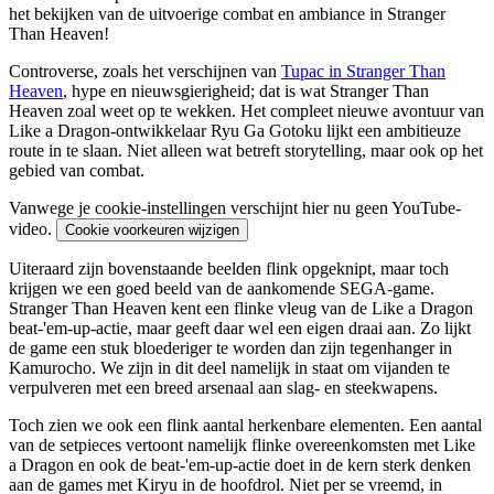
het bekijken van de uitvoerige combat en ambiance in Stranger
Than Heaven!
Controverse, zoals het verschijnen van
Tupac in Stranger Than
Heaven
, hype en nieuwsgierigheid; dat is wat Stranger Than
Heaven zoal weet op te wekken. Het compleet nieuwe avontuur van
Like a Dragon-ontwikkelaar Ryu Ga Gotoku lijkt een ambitieuze
route in te slaan. Niet alleen wat betreft storytelling, maar ook op het
gebied van combat.
Vanwege je cookie-instellingen verschijnt hier nu geen YouTube-
video.
Cookie voorkeuren wijzigen
Uiteraard zijn bovenstaande beelden flink opgeknipt, maar toch
krijgen we een goed beeld van de aankomende SEGA-game.
Stranger Than Heaven kent een flinke vleug van de Like a Dragon
beat-'em-up-actie, maar geeft daar wel een eigen draai aan. Zo lijkt
de game een stuk bloederiger te worden dan zijn tegenhanger in
Kamurocho. We zijn in dit deel namelijk in staat om vijanden te
verpulveren met een breed arsenaal aan slag- en steekwapens.
Toch zien we ook een flink aantal herkenbare elementen. Een aantal
van de setpieces vertoont namelijk flinke overeenkomsten met Like
a Dragon en ook de beat-'em-up-actie doet in de kern sterk denken
aan de games met Kiryu in de hoofdrol. Niet per se vreemd, in