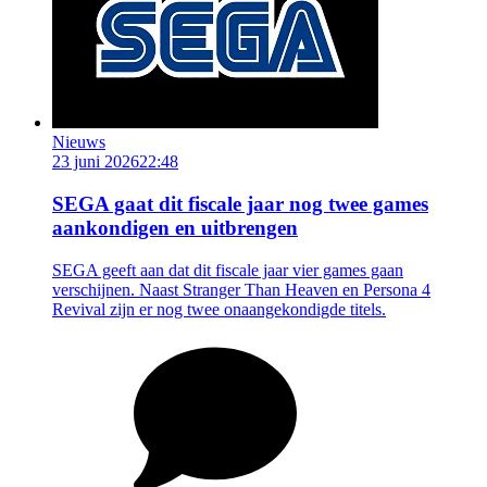
Nieuws
23 juni 2026
22:48
SEGA gaat dit fiscale jaar nog twee games
aankondigen en uitbrengen
SEGA geeft aan dat dit fiscale jaar vier games gaan
verschijnen. Naast Stranger Than Heaven en Persona 4
Revival zijn er nog twee onaangekondigde titels.