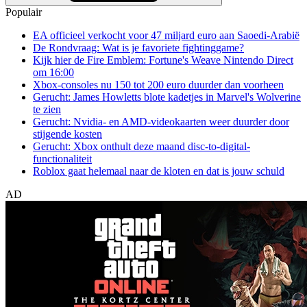
Populair
EA officieel verkocht voor 47 miljard euro aan Saoedi-Arabië
De Rondvraag: Wat is je favoriete fightinggame?
Kijk hier de Fire Emblem: Fortune's Weave Nintendo Direct
om 16:00
Xbox-consoles nu 150 tot 200 euro duurder dan voorheen
Gerucht: James Howletts blote kadetjes in Marvel's Wolverine
te zien
Gerucht: Nvidia- en AMD-videokaarten weer duurder door
stijgende kosten
Gerucht: Xbox onthult deze maand disc-to-digital-
functionaliteit
Roblox gaat helemaal naar de kloten en dat is jouw schuld
AD