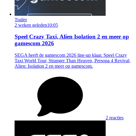
Trailer
2 weken geleden
10:05
Speel Crazy Taxi, Alien Isolation 2 en meer op
gamescom 2026
SEGA heeft de gamescom 2026 line-up klaar. Speel Crazy
Taxi World Tour, Stranger Than Heaven, Persona 4 Revival,
Alien: Isolation 2 en meer op gamescom.
2 reacties