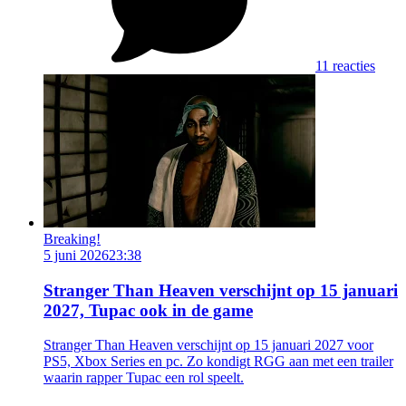
11 reacties
Breaking!
5 juni 2026
23:38
Stranger Than Heaven verschijnt op 15 januari
2027, Tupac ook in de game
Stranger Than Heaven verschijnt op 15 januari 2027 voor
PS5, Xbox Series en pc. Zo kondigt RGG aan met een trailer
waarin rapper Tupac een rol speelt.