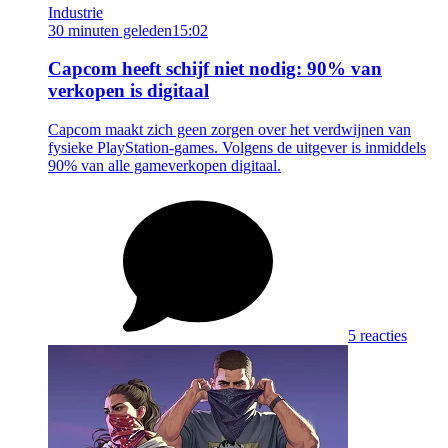
Industrie
30 minuten geleden
15:02
Capcom heeft schijf niet nodig: 90% van
verkopen is digitaal
Capcom maakt zich geen zorgen over het verdwijnen van
fysieke PlayStation-games. Volgens de uitgever is inmiddels
90% van alle gameverkopen digitaal.
5 reacties