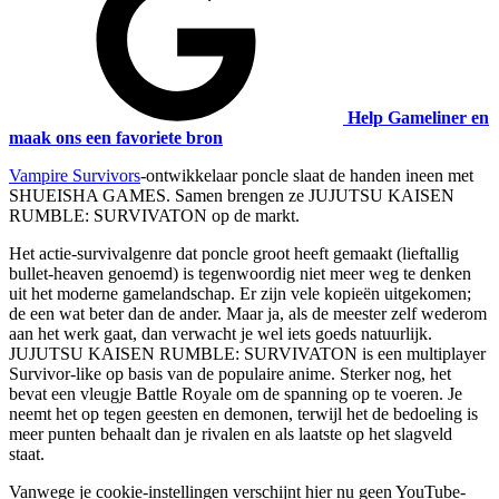
Help Gameliner en
maak ons een favoriete bron
Vampire Survivors
-ontwikkelaar poncle slaat de handen ineen met
SHUEISHA GAMES. Samen brengen ze JUJUTSU KAISEN
RUMBLE: SURVIVATON op de markt.
Het actie-survivalgenre dat poncle groot heeft gemaakt (lieftallig
bullet-heaven genoemd) is tegenwoordig niet meer weg te denken
uit het moderne gamelandschap. Er zijn vele kopieën uitgekomen;
de een wat beter dan de ander. Maar ja, als de meester zelf wederom
aan het werk gaat, dan verwacht je wel iets goeds natuurlijk.
JUJUTSU KAISEN RUMBLE: SURVIVATON is een multiplayer
Survivor-like op basis van de populaire anime. Sterker nog, het
bevat een vleugje Battle Royale om de spanning op te voeren. Je
neemt het op tegen geesten en demonen, terwijl het de bedoeling is
meer punten behaalt dan je rivalen en als laatste op het slagveld
staat.
Vanwege je cookie-instellingen verschijnt hier nu geen YouTube-