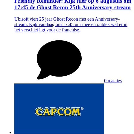
Friendly Reminder: Kijk hier op 6 augustus om
17:45 de Ghost Recon 25th Anniversary-stream
Ubisoft viert 25 jaar Ghost Recon met een Anniversary-
stream. Kijk vandaag om 17:45 uur mee en ontdek wat er in
het verschiet ligt voor de franchise.
0 reacties