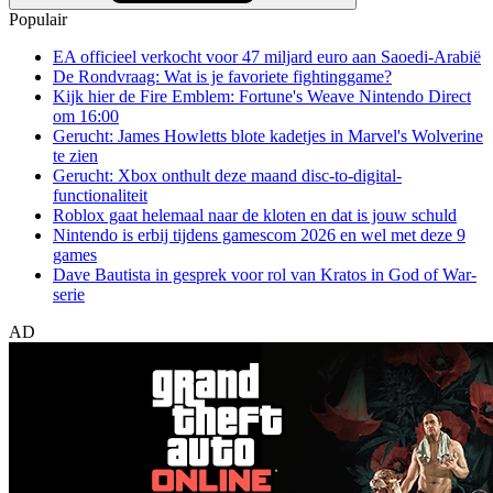
Populair
EA officieel verkocht voor 47 miljard euro aan Saoedi-Arabië
De Rondvraag: Wat is je favoriete fightinggame?
Kijk hier de Fire Emblem: Fortune's Weave Nintendo Direct
om 16:00
Gerucht: James Howletts blote kadetjes in Marvel's Wolverine
te zien
Gerucht: Xbox onthult deze maand disc-to-digital-
functionaliteit
Roblox gaat helemaal naar de kloten en dat is jouw schuld
Nintendo is erbij tijdens gamescom 2026 en wel met deze 9
games
Dave Bautista in gesprek voor rol van Kratos in God of War-
serie
AD