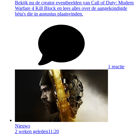
Bekijk nu de creator eventbeelden van Call of Duty: Modern
Warfare 4 Kill Block en lees alles over de aangekondigde
bèta's die in augustus plaatsvinden.
1 reactie
Nieuws
2 weken geleden
11:20