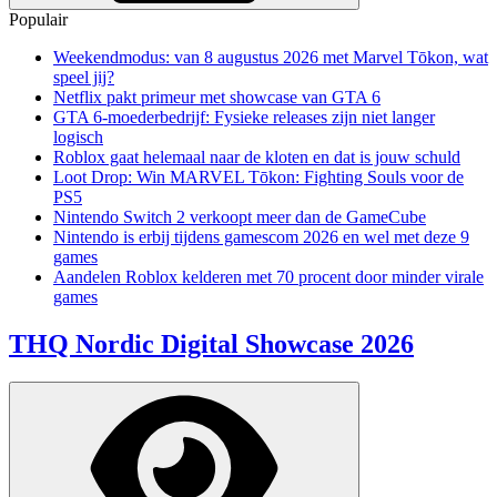
Populair
Weekendmodus: van 8 augustus 2026 met Marvel Tōkon, wat
speel jij?
Netflix pakt primeur met showcase van GTA 6
GTA 6-moederbedrijf: Fysieke releases zijn niet langer
logisch
Roblox gaat helemaal naar de kloten en dat is jouw schuld
Loot Drop: Win MARVEL Tōkon: Fighting Souls voor de
PS5
Nintendo Switch 2 verkoopt meer dan de GameCube
Nintendo is erbij tijdens gamescom 2026 en wel met deze 9
games
Aandelen Roblox kelderen met 70 procent door minder virale
games
THQ Nordic Digital Showcase 2026