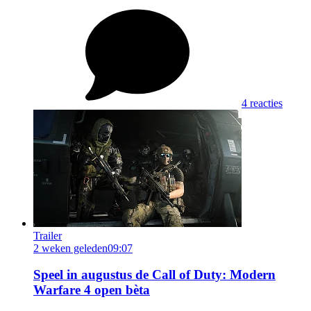
4 reacties
Trailer
2 weken geleden
09:07
Speel in augustus de Call of Duty: Modern
Warfare 4 open bèta