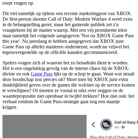
roept vragen op.
Dit viel namelijk op tijdens een recente marketingpost van XBOX.
De first-person shooter Call of Duty: Modern Warfare 4 werd extra
in de belangstelling gezet, maar het gamende publiek zet z'n
vraagtekens bij de manier waarop. Met een vrij prominente tekst
staat namelijk het volgende aangegeven 'Not on XBOX Game Pass
this year'. Na jarenlang te hebben aangegeven dat XBOX juist
Game Pass op allerlei manieren ondersteunt, wordt nu vrijwel het
tegenovergestelde op de officiële kanalen gecommuniceerd.
Spelers vragen zich af waarom het zo benadrukt dient te worden.
Het is een ongelukkig gevolg van de interne chaos bij de XBOX-
divisie en ook
Game Pass
lijkt op de schop te gaan. Want wat straalt
deze boodschap nou precies uit? Moet men bij XBOX juist extra
duidelijkheid geven over de games die wel/niet op de service komen
te verschijnen? Of moeten ze vooral er niks over zeggen en de
waardepropositie niet openbaar in twijfel trekken? Hoe dan ook: het
verhaal rondom de Game Pass-strategie gaat nog een staartje
krijgen.