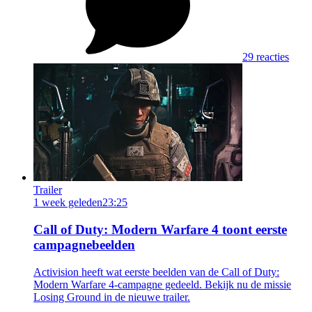
29 reacties
Trailer
1 week geleden
23:25
Call of Duty: Modern Warfare 4 toont eerste
campagnebeelden
Activision heeft wat eerste beelden van de Call of Duty:
Modern Warfare 4-campagne gedeeld. Bekijk nu de missie
Losing Ground in de nieuwe trailer.