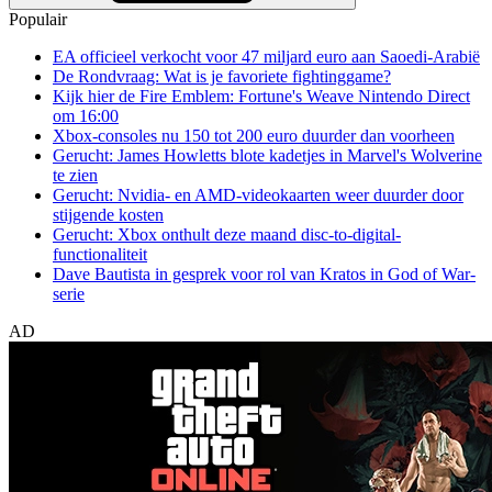
Populair
EA officieel verkocht voor 47 miljard euro aan Saoedi-Arabië
De Rondvraag: Wat is je favoriete fightinggame?
Kijk hier de Fire Emblem: Fortune's Weave Nintendo Direct
om 16:00
Xbox-consoles nu 150 tot 200 euro duurder dan voorheen
Gerucht: James Howletts blote kadetjes in Marvel's Wolverine
te zien
Gerucht: Nvidia- en AMD-videokaarten weer duurder door
stijgende kosten
Gerucht: Xbox onthult deze maand disc-to-digital-
functionaliteit
Dave Bautista in gesprek voor rol van Kratos in God of War-
serie
AD