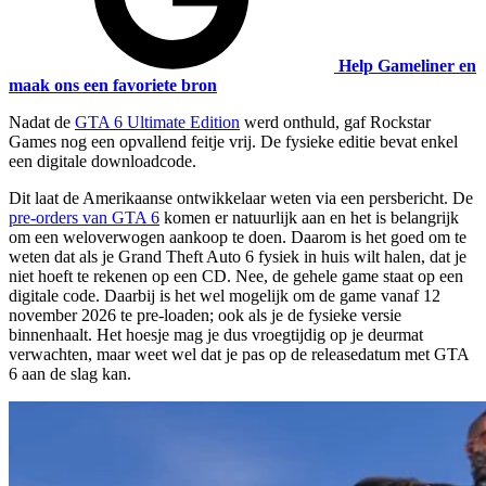
Help Gameliner en
maak ons een favoriete bron
Nadat de
GTA 6 Ultimate Edition
werd onthuld, gaf Rockstar
Games nog een opvallend feitje vrij. De fysieke editie bevat enkel
een digitale downloadcode.
Dit laat de Amerikaanse ontwikkelaar weten via een persbericht. De
pre-orders van GTA 6
komen er natuurlijk aan en het is belangrijk
om een weloverwogen aankoop te doen. Daarom is het goed om te
weten dat als je Grand Theft Auto 6 fysiek in huis wilt halen, dat je
niet hoeft te rekenen op een CD. Nee, de gehele game staat op een
digitale code. Daarbij is het wel mogelijk om de game vanaf 12
november 2026 te pre-loaden; ook als je de fysieke versie
binnenhaalt. Het hoesje mag je dus vroegtijdig op je deurmat
verwachten, maar weet wel dat je pas op de releasedatum met GTA
6 aan de slag kan.