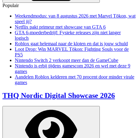
Populair
Weekendmodus: van 8 augustus 2026 met Marvel Tōkon, wat
speel jij?
Netflix pakt primeur met showcase van GTA 6
GTA 6-moederbedrijf: Fysieke releases zijn niet langer
logisch
Roblox gaat helemaal naar de kloten en dat is jouw schuld
Loot Drop: Win MARVEL Tōkon: Fighting Souls voor de
PS5
Nintendo Switch 2 verkoopt meer dan de GameCube
Nintendo is erbij tijdens gamescom 2026 en wel met deze 9
games
Aandelen Roblox kelderen met 70 procent door minder virale
games
THQ Nordic Digital Showcase 2026