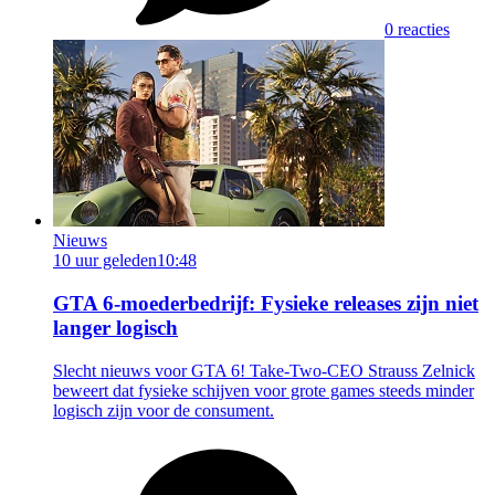
0 reacties
Nieuws
10 uur geleden
10:48
GTA 6-moederbedrijf: Fysieke releases zijn niet
langer logisch
Slecht nieuws voor GTA 6! Take-Two-CEO Strauss Zelnick
beweert dat fysieke schijven voor grote games steeds minder
logisch zijn voor de consument.