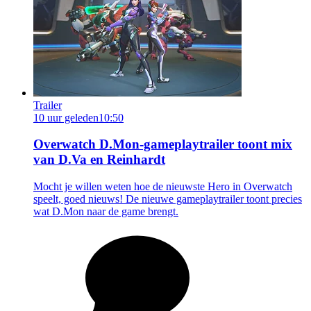
Trailer
10 uur geleden
10:50
Overwatch D.Mon-gameplaytrailer toont mix
van D.Va en Reinhardt
Mocht je willen weten hoe de nieuwste Hero in Overwatch
speelt, goed nieuws! De nieuwe gameplaytrailer toont precies
wat D.Mon naar de game brengt.