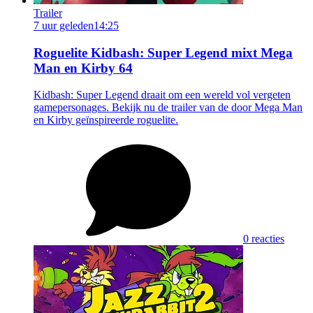
Trailer
7 uur geleden
14:25
Roguelite Kidbash: Super Legend mixt Mega
Man en Kirby 64
Kidbash: Super Legend draait om een wereld vol vergeten
gamepersonages. Bekijk nu de trailer van de door Mega Man
en Kirby geïnspireerde roguelite.
0 reacties