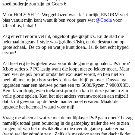
zoethoudertje zou zijn tot Gears 6..
Maar HOLY SH!T.. Weggeblazen was ik. Tuurlijk, ENORM veel
bias vanuit mijn kant want ik ben voor gears wat
@Coola
voor
Ubisoft is, hahah!
Zag er echt enorm vet uit, ongelooflijke graphics. En de stad die
helemaal in gears 1 style was (gridlock'ish), en de destruction op
grote schaal.. De co-op en wat je kunt doen.. Ja, ik ben echt hyped
ervoor!
Zat heel erg te twijfelen waarvoor ik de game ging halen.. Ps5 pro?
Xbox series x ? PC lastig want die loopt niet zo lekker meer.. Maar
toen viel de ps5 pro af omdat het exclusief wordt, en ben niet zo
heel blij met mijn xbox series x, dus dan blijft pc over. Dussss, ga
upgraden naar een nieuwe pc met een rtx 5080/Ryzen 7 9800X3D.
Ben ik voorlopig even toekomst-proof en kan ik deze game in zijn
volle glorie spelen. Kan het niet anders verantwoorden aan mijzelf
dat ik dit gewoon op de beste manier moet ervaren. Maakt de
upgrade het helemaal waard voor mij!
Vraag me alleen af wat ze met de multiplayer PvP gaan doen? Ik zag
namelijk totaal geen bouncing in de gameplay trailer die we te zien
kregen, of van het ontwikkelteam die over de game praatte er na
(werd wel langdradig zeg.. Zelfs als massieve gears fan dacht ik dat