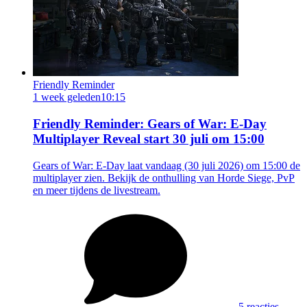
Friendly Reminder
1 week geleden
10:15
Friendly Reminder: Gears of War: E-Day
Multiplayer Reveal start 30 juli om 15:00
Gears of War: E-Day laat vandaag (30 juli 2026) om 15:00 de
multiplayer zien. Bekijk de onthulling van Horde Siege, PvP
en meer tijdens de livestream.
5 reacties