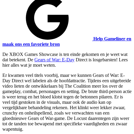
Help Gameliner en
maak ons een favoriete bron
De XBOX Games Showcase is ten einde gekomen en je weet wat
dat betekent. De
Gears of War: E-Day
Direct is losgebarsten! Lees
hier alles wat je moet weten.
Er kwamen veel titels voorbij, maar we kunnen Gears of War: E-
Day Direct wel labelen als de hoofdattractie. Tijdens een uitgebreide
video lieten de ontwikkelaars bij The Coalition meer los over de
gameplay, combat, personages en setting. De brute third-person actie
is weer terug en het bloed klotst tegen de betonnen pilaren. Er is
veel tijd gestoken in de visuals, maar ook de audio kan op
vergelijkbare behandeling rekenen. Het klinkt weer lekker zwaar,
crunchy
en onheilspellend, zoals we verwachten van een
gloednieuwe Gears of War-game. De Locust daarentegen zijn weer
tot de tanden toe bewapend met specifieke vaardigheden en zwaar
wapentuig.