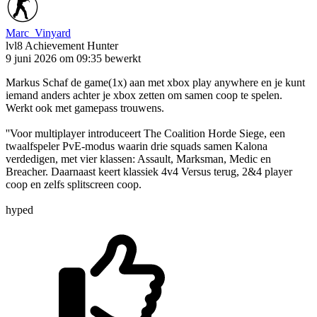
Marc_Vinyard
lvl8
Achievement Hunter
9 juni 2026 om 09:35
bewerkt
Markus Schaf de game(1x) aan met xbox play anywhere en je kunt
iemand anders achter je xbox zetten om samen coop te spelen.
Werkt ook met gamepass trouwens.
''Voor multiplayer introduceert The Coalition Horde Siege, een
twaalfspeler PvE-modus waarin drie squads samen Kalona
verdedigen, met vier klassen: Assault, Marksman, Medic en
Breacher. Daarnaast keert klassiek 4v4 Versus terug, 2&4 player
coop en zelfs splitscreen coop.
hyped