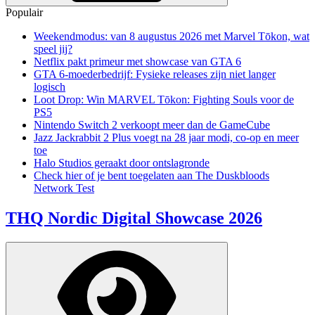
Populair
Weekendmodus: van 8 augustus 2026 met Marvel Tōkon, wat
speel jij?
Netflix pakt primeur met showcase van GTA 6
GTA 6-moederbedrijf: Fysieke releases zijn niet langer
logisch
Loot Drop: Win MARVEL Tōkon: Fighting Souls voor de
PS5
Nintendo Switch 2 verkoopt meer dan de GameCube
Jazz Jackrabbit 2 Plus voegt na 28 jaar modi, co-op en meer
toe
Halo Studios geraakt door ontslagronde
Check hier of je bent toegelaten aan The Duskbloods
Network Test
THQ Nordic Digital Showcase 2026