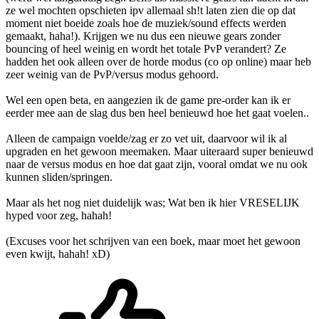
ze wel mochten opschieten ipv allemaal sh!t laten zien die op dat
moment niet boeide zoals hoe de muziek/sound effects werden
gemaakt, haha!). Krijgen we nu dus een nieuwe gears zonder
bouncing of heel weinig en wordt het totale PvP verandert? Ze
hadden het ook alleen over de horde modus (co op online) maar heb
zeer weinig van de PvP/versus modus gehoord.
Wel een open beta, en aangezien ik de game pre-order kan ik er
eerder mee aan de slag dus ben heel benieuwd hoe het gaat voelen..
Alleen de campaign voelde/zag er zo vet uit, daarvoor wil ik al
upgraden en het gewoon meemaken. Maar uiteraard super benieuwd
naar de versus modus en hoe dat gaat zijn, vooral omdat we nu ook
kunnen sliden/springen.
Maar als het nog niet duidelijk was; Wat ben ik hier VRESELIJK
hyped voor zeg, hahah!
(Excuses voor het schrijven van een boek, maar moet het gewoon
even kwijt, hahah! xD)