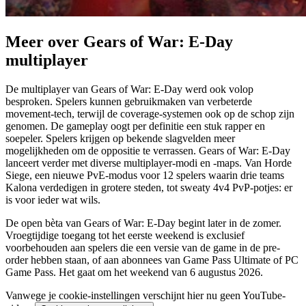
Meer over Gears of War: E-Day
multiplayer
De multiplayer van Gears of War: E-Day werd ook volop
besproken. Spelers kunnen gebruikmaken van verbeterde
movement-tech, terwijl de coverage-systemen ook op de schop zijn
genomen. De gameplay oogt per definitie een stuk rapper en
soepeler. Spelers krijgen op bekende slagvelden meer
mogelijkheden om de oppositie te verrassen. Gears of War: E-Day
lanceert verder met diverse multiplayer-modi en -maps. Van Horde
Siege, een nieuwe PvE-modus voor 12 spelers waarin drie teams
Kalona verdedigen in grotere steden, tot
sweaty
4v4 PvP-potjes: er
is voor ieder wat wils.
De open bèta van Gears of War: E-Day begint later in de zomer.
Vroegtijdige toegang tot het eerste weekend is exclusief
voorbehouden aan spelers die een versie van de game in de pre-
order hebben staan, of aan abonnees van Game Pass Ultimate of PC
Game Pass. Het gaat om het weekend van 6 augustus 2026.
Vanwege je cookie-instellingen verschijnt hier nu geen YouTube-