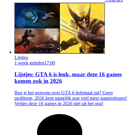
Lijstjes
1 week geleden
17:00
Lijstjes: GTA 6 is leuk, maar deze 16 games
komen ook in 2026
Ben je het gezwets over GTA 6 helemaal zat? Geen
probleem, 2026 kent namelijk nog veel meer gamereleases!
Verlies deze 16 games in 2026 niet uit het oog!