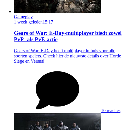
Gameplay
1 week geleden
15:17
Gears of War: E-Day-multiplayer biedt zowel
PvP- als PvE-actie
Gears of War: E-Day heeft multiplayer in huis voor alle
soorten spelers. Check hier de nieuwste details over Horde
Siege en Versus!
10 reacties