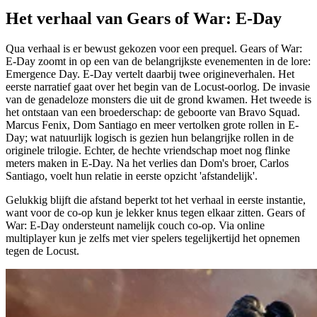
Het verhaal van Gears of War: E-Day
Qua verhaal is er bewust gekozen voor een prequel. Gears of War:
E-Day zoomt in op een van de belangrijkste evenementen in de lore:
Emergence Day. E-Day vertelt daarbij twee origineverhalen. Het
eerste narratief gaat over het begin van de Locust-oorlog. De invasie
van de genadeloze monsters die uit de grond kwamen. Het tweede is
het ontstaan van een broederschap: de geboorte van Bravo Squad.
Marcus Fenix, Dom Santiago en meer vertolken grote rollen in E-
Day; wat natuurlijk logisch is gezien hun belangrijke rollen in de
originele trilogie. Echter, de hechte vriendschap moet nog flinke
meters maken in E-Day. Na het verlies dan Dom's broer, Carlos
Santiago, voelt hun relatie in eerste opzicht 'afstandelijk'.
Gelukkig blijft die afstand beperkt tot het verhaal in eerste instantie,
want voor de co-op kun je lekker knus tegen elkaar zitten. Gears of
War: E-Day ondersteunt namelijk couch co-op. Via online
multiplayer kun je zelfs met vier spelers tegelijkertijd het opnemen
tegen de Locust.