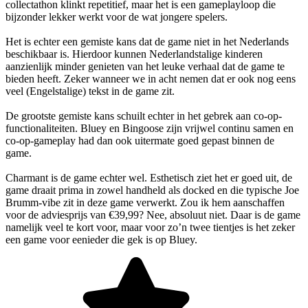
collectathon klinkt repetitief, maar het is een gameplayloop die
bijzonder lekker werkt voor de wat jongere spelers.
Het is echter een gemiste kans dat de game niet in het Nederlands
beschikbaar is. Hierdoor kunnen Nederlandstalige kinderen
aanzienlijk minder genieten van het leuke verhaal dat de game te
bieden heeft. Zeker wanneer we in acht nemen dat er ook nog eens
veel (Engelstalige) tekst in de game zit.
De grootste gemiste kans schuilt echter in het gebrek aan co-op-
functionaliteiten. Bluey en Bingoose zijn vrijwel continu samen en
co-op-gameplay had dan ook uitermate goed gepast binnen de
game.
Charmant is de game echter wel. Esthetisch ziet het er goed uit, de
game draait prima in zowel handheld als docked en die typische Joe
Brumm-vibe zit in deze game verwerkt. Zou ik hem aanschaffen
voor de adviesprijs van €39,99? Nee, absoluut niet. Daar is de game
namelijk veel te kort voor, maar voor zo’n twee tientjes is het zeker
een game voor eenieder die gek is op Bluey.