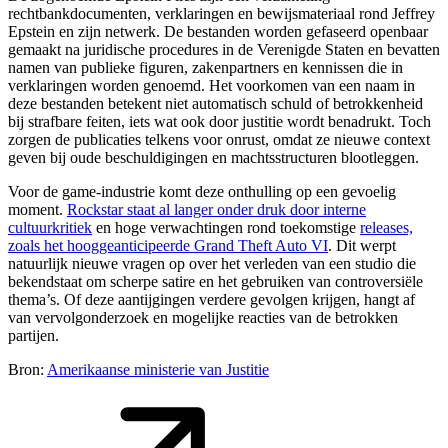
rechtbankdocumenten, verklaringen en bewijsmateriaal rond Jeffrey
Epstein en zijn netwerk. De bestanden worden gefaseerd openbaar
gemaakt na juridische procedures in de Verenigde Staten en bevatten
namen van publieke figuren, zakenpartners en kennissen die in
verklaringen worden genoemd. Het voorkomen van een naam in
deze bestanden betekent niet automatisch schuld of betrokkenheid
bij strafbare feiten, iets wat ook door justitie wordt benadrukt. Toch
zorgen de publicaties telkens voor onrust, omdat ze nieuwe context
geven bij oude beschuldigingen en machtsstructuren blootleggen.
Voor de game-industrie komt deze onthulling op een gevoelig
moment.
Rockstar staat al langer onder druk door interne
cultuurkritiek
en hoge verwachtingen rond toekomstige
releases,
zoals het hooggeanticipeerde Grand Theft Auto VI
. Dit werpt
natuurlijk nieuwe vragen op over het verleden van een studio die
bekendstaat om scherpe satire en het gebruiken van controversiële
thema’s. Of deze aantijgingen verdere gevolgen krijgen, hangt af
van vervolgonderzoek en mogelijke reacties van de betrokken
partijen.
Bron:
Amerikaanse ministerie van Justitie