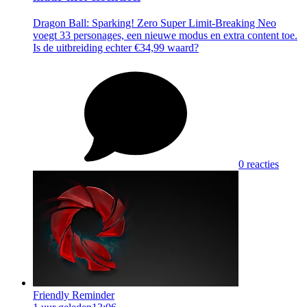
Dragon Ball: Sparking! Zero Super Limit-Breaking Neo
voegt 33 personages, een nieuwe modus en extra content toe.
Is de uitbreiding echter €34,99 waard?
0 reacties
Friendly Reminder