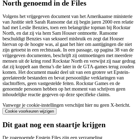
North genoemd in de Files
Volgens het vrijgegeven document van het Amerikaanse ministerie
van Justitie stelt Sarah Ransome dat zij begin jaren 2000 een relatie
had met Leslie Benzies, toen een belangrijke topman bij Rockstar
North, en dat zij via hem Sam Houser ontmoette. Ransome
beschuldigt Benzies van seksueel misbruik en zegt dat Houser
hiervan op de hoogte was, al gaat het hier om aantijgingen die niet
zijn getoetst in een rechtszaak. In een passage, op pagina 38 van de
vrijgegeven documenten, beschrijft zij ontmoetingen met meerdere
mensen uit de kring rond Rockstar North en verwijst zij naar gedrag
dat zij koppelt aan thema’s die later in de GTA-games terug zouden
komen. Het document maakt deel uit van een grotere set Epstein-
gerelateerde bestanden en bevat persoonlijke verklaringen van
slachtoffers, geen vastgestelde feiten. Rockstar Games en de
genoemde personen hebben op het moment van schrijven geen
inhoudelijke reactie gegeven op deze specifieke claims.
Vanwege je cookie-instellingen verschijnt hier nu geen X-bericht.
Cookie voorkeuren wijzigen
Dit gaat nog een staartje krijgen
De zogenoemde Epstein Files zijn een verzameling