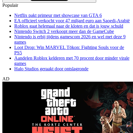
Populair
Netflix pakt primeur met showcase van GTA 6
EA officieel verkocht voor 47 miljard euro aan Saoedi-Arabië
Roblox gaat helemaal naar de kloten en dat is jouw schuld
Nintendo Switch 2 verkoopt meer dan de GameCube
Nintendo is erbij tijdens gamescom 2026 en wel met deze 9
games
Loot Drop: Win MARVEL Tōkon: Fighting Souls voor de
PS5
Aandelen Roblox kelderen met 70 procent door minder virale
games
Halo Studios geraakt door ontslagronde
AD