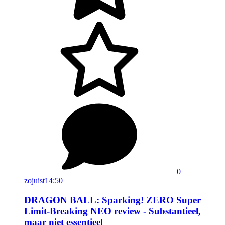
0
zojuist
14:50
DRAGON BALL: Sparking! ZERO Super
Limit-Breaking NEO review - Substantieel,
maar niet essentieel