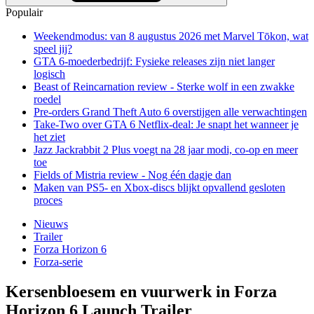
Populair
Weekendmodus: van 8 augustus 2026 met Marvel Tōkon, wat
speel jij?
GTA 6-moederbedrijf: Fysieke releases zijn niet langer
logisch
Beast of Reincarnation review - Sterke wolf in een zwakke
roedel
Pre-orders Grand Theft Auto 6 overstijgen alle verwachtingen
Take-Two over GTA 6 Netflix-deal: Je snapt het wanneer je
het ziet
Jazz Jackrabbit 2 Plus voegt na 28 jaar modi, co-op en meer
toe
Fields of Mistria review - Nog één dagje dan
Maken van PS5- en Xbox-discs blijkt opvallend gesloten
proces
Nieuws
Trailer
Forza Horizon 6
Forza-serie
Kersenbloesem en vuurwerk in Forza
Horizon 6 Launch Trailer