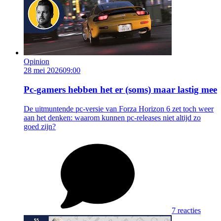
Opinion
28 mei 2026
09:00
Pc-gamers hebben het er (soms) maar lastig mee
De uitmuntende pc-versie van Forza Horizon 6 zet toch weer
aan het denken: waarom kunnen pc-releases niet altijd zo
goed zijn?
7 reacties