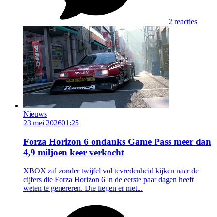
2 reacties
Nieuws
23 mei 2026
01:25
Forza Horizon 6 ondanks Game Pass meer dan
4,9 miljoen keer verkocht
XBOX zal zonder twijfel vol tevredenheid kijken naar de
cijfers die Forza Horizon 6 in de eerste paar dagen heeft
weten te genereren. Die liegen er niet...