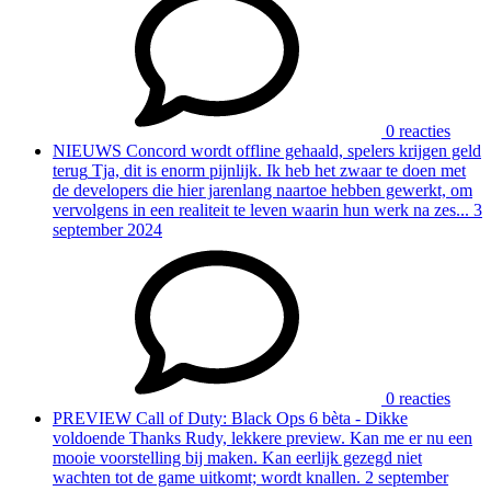
0 reacties
NIEUWS
Concord wordt offline gehaald, spelers krijgen geld
terug
Tja, dit is enorm pijnlijk. Ik heb het zwaar te doen met
de developers die hier jarenlang naartoe hebben gewerkt, om
vervolgens in een realiteit te leven waarin hun werk na zes...
3
september 2024
0 reacties
PREVIEW
Call of Duty: Black Ops 6 bèta - Dikke
voldoende
Thanks Rudy, lekkere preview. Kan me er nu een
mooie voorstelling bij maken. Kan eerlijk gezegd niet
wachten tot de game uitkomt; wordt knallen.
2 september