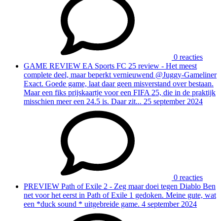
0 reacties
GAME REVIEW
EA Sports FC 25 review - Het meest
complete deel, maar beperkt vernieuwend
@Juggy-Gameliner
Exact. Goede game, laat daar geen misverstand over bestaan.
Maar een fiks prijskaartje voor een FIFA 25, die in de praktijk
misschien meer een 24.5 is. Daar zit...
25 september 2024
0 reacties
PREVIEW
Path of Exile 2 - Zeg maar doei tegen Diablo
Ben
net voor het eerst in Path of Exile 1 gedoken. Meine gute, wat
een *duck sound * uitgebreide game.
4 september 2024