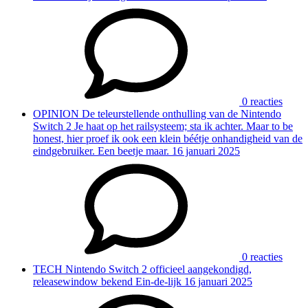
0 reacties
OPINION
De teleurstellende onthulling van de Nintendo
Switch 2
Je haat op het railsysteem; sta ik achter. Maar to be
honest, hier proef ik ook een klein béétje onhandigheid van de
eindgebruiker. Een beetje maar.
16 januari 2025
0 reacties
TECH
Nintendo Switch 2 officieel aangekondigd,
releasewindow bekend
Ein-de-lijk
16 januari 2025