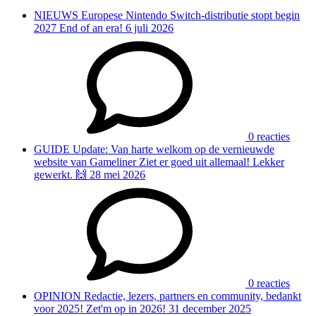
NIEUWS
Europese Nintendo Switch-distributie stopt begin
2027
End of an era!
6 juli 2026
0 reacties
GUIDE
Update: Van harte welkom op de vernieuwde
website van Gameliner
Ziet er goed uit allemaal! Lekker
gewerkt. 🙌
28 mei 2026
0 reacties
OPINION
Redactie, lezers, partners en community, bedankt
voor 2025!
Zet'm op in 2026!
31 december 2025