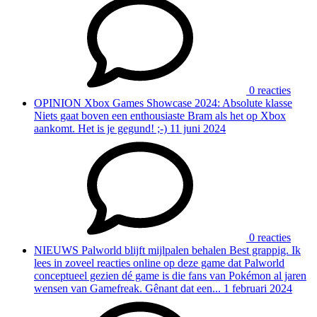
0 reacties
OPINION
Xbox Games Showcase 2024: Absolute klasse
Niets gaat boven een enthousiaste Bram als het op Xbox
aankomt. Het is je gegund! ;-)
11 juni 2024
0 reacties
NIEUWS
Palworld blijft mijlpalen behalen
Best grappig. Ik
lees in zoveel reacties online op deze game dat Palworld
conceptueel gezien dé game is die fans van Pokémon al jaren
wensen van Gamefreak. Gênant dat een...
1 februari 2024