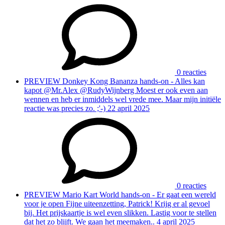
0 reacties
PREVIEW
Donkey Kong Bananza hands-on - Alles kan
kapot
@Mr.Alex @RudyWijnberg Moest er ook even aan
wennen en heb er inmiddels wel vrede mee. Maar mijn initiële
reactie was precies zo. ;'-)
22 april 2025
0 reacties
PREVIEW
Mario Kart World hands-on - Er gaat een wereld
voor je open
Fijne uiteenzetting, Patrick! Krijg er al gevoel
bij. Het prijskaartje is wel even slikken. Lastig voor te stellen
dat het zo blijft. We gaan het meemaken..
4 april 2025