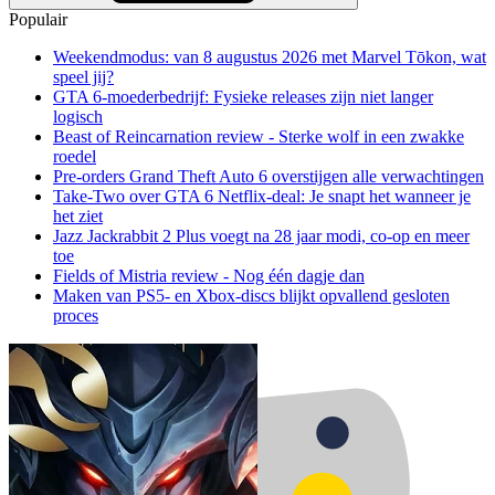
Populair
Weekendmodus: van 8 augustus 2026 met Marvel Tōkon, wat
speel jij?
GTA 6-moederbedrijf: Fysieke releases zijn niet langer
logisch
Beast of Reincarnation review - Sterke wolf in een zwakke
roedel
Pre-orders Grand Theft Auto 6 overstijgen alle verwachtingen
Take-Two over GTA 6 Netflix-deal: Je snapt het wanneer je
het ziet
Jazz Jackrabbit 2 Plus voegt na 28 jaar modi, co-op en meer
toe
Fields of Mistria review - Nog één dagje dan
Maken van PS5- en Xbox-discs blijkt opvallend gesloten
proces