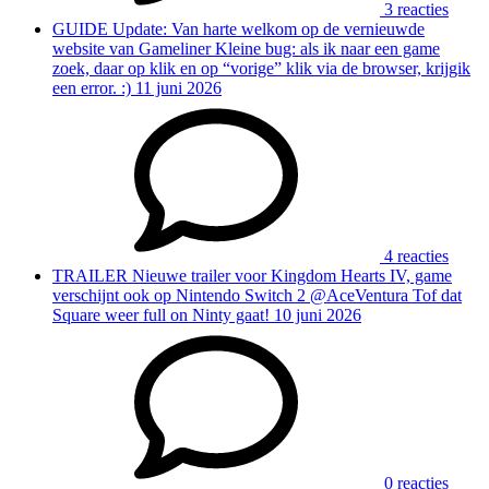
3 reacties
GUIDE
Update: Van harte welkom op de vernieuwde
website van Gameliner
Kleine bug: als ik naar een game
zoek, daar op klik en op “vorige” klik via de browser, krijgik
een error. :)
11 juni 2026
4 reacties
TRAILER
Nieuwe trailer voor Kingdom Hearts IV, game
verschijnt ook op Nintendo Switch 2
@AceVentura Tof dat
Square weer full on Ninty gaat!
10 juni 2026
0 reacties