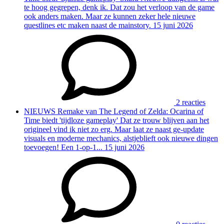
te hoog gegrepen, denk ik. Dat zou het verloop van de game
ook anders maken. Maar ze kunnen zeker hele nieuwe
questlines etc maken naast de mainstory.
15 juni 2026
2 reacties
NIEUWS
Remake van The Legend of Zelda: Ocarina of
Time biedt 'tijdloze gameplay'
Dat ze trouw blijven aan het
origineel vind ik niet zo erg. Maar laat ze naast ge-update
visuals en moderne mechanics, alstjeblieft ook nieuwe dingen
toevoegen! Een 1-op-1...
15 juni 2026