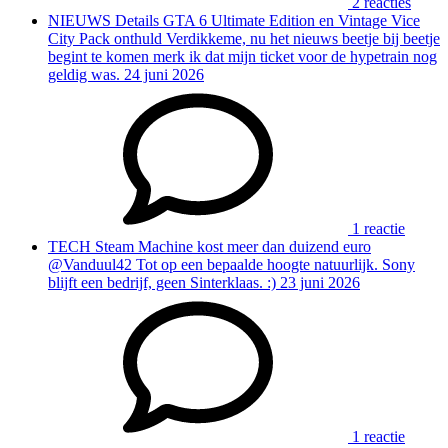
2 reacties
NIEUWS
Details GTA 6 Ultimate Edition en Vintage Vice
City Pack onthuld
Verdikkeme, nu het nieuws beetje bij beetje
begint te komen merk ik dat mijn ticket voor de hypetrain nog
geldig was.
24 juni 2026
1 reactie
TECH
Steam Machine kost meer dan duizend euro
@Vanduul42 Tot op een bepaalde hoogte natuurlijk. Sony
blijft een bedrijf, geen Sinterklaas. :)
23 juni 2026
1 reactie