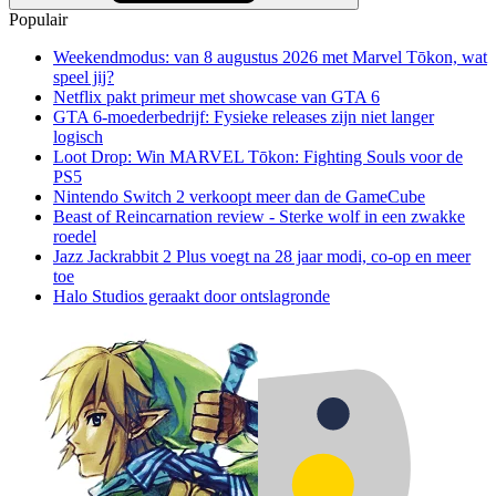
Populair
Weekendmodus: van 8 augustus 2026 met Marvel Tōkon, wat
speel jij?
Netflix pakt primeur met showcase van GTA 6
GTA 6-moederbedrijf: Fysieke releases zijn niet langer
logisch
Loot Drop: Win MARVEL Tōkon: Fighting Souls voor de
PS5
Nintendo Switch 2 verkoopt meer dan de GameCube
Beast of Reincarnation review - Sterke wolf in een zwakke
roedel
Jazz Jackrabbit 2 Plus voegt na 28 jaar modi, co-op en meer
toe
Halo Studios geraakt door ontslagronde