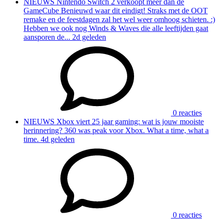
NIEUWS
Nintendo Switch 2 verkoopt meer dan de
GameCube
Benieuwd waar dit eindigt! Straks met de OOT
remake en de feestdagen zal het wel weer omhoog schieten. :)
Hebben we ook nog Winds & Waves die alle leeftijden gaat
aansporen de...
2d geleden
0 reacties
NIEUWS
Xbox viert 25 jaar gaming: wat is jouw mooiste
herinnering?
360 was peak voor Xbox. What a time, what a
time.
4d geleden
0 reacties