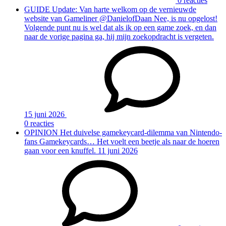
0 reacties
GUIDE
Update: Van harte welkom op de vernieuwde
website van Gameliner
@DanielofDaan Nee, is nu opgelost!
Volgende punt nu is wel dat als ik op een game zoek, en dan
naar de vorige pagina ga, hij mijn zoekopdracht is vergeten.
15 juni 2026
0 reacties
OPINION
Het duivelse gamekeycard-dilemma van Nintendo-
fans
Gamekeycards… Het voelt een beetje als naar de hoeren
gaan voor een knuffel.
11 juni 2026