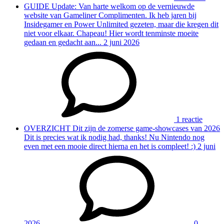
GUIDE
Update: Van harte welkom op de vernieuwde
website van Gameliner
Complimenten. Ik heb jaren bij
Insidegamer en Power Unlimited gezeten, maar die kregen dit
niet voor elkaar. Chapeau! Hier wordt tenminste moeite
gedaan en gedacht aan...
2 juni 2026
1 reactie
OVERZICHT
Dit zijn de zomerse game-showcases van 2026
Dit is precies wat ik nodig had, thanks! Nu Nintendo nog
even met een mooie direct hierna en het is compleet! :)
2 juni
2026
0