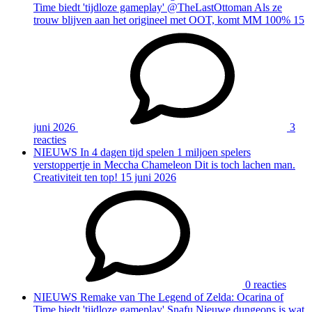
Time biedt 'tijdloze gameplay'
@TheLastOttoman Als ze
trouw blijven aan het origineel met OOT, komt MM 100%
15
juni 2026
3
reacties
NIEUWS
In 4 dagen tijd spelen 1 miljoen spelers
verstoppertje in Meccha Chameleon
Dit is toch lachen man.
Creativiteit ten top!
15 juni 2026
0 reacties
NIEUWS
Remake van The Legend of Zelda: Ocarina of
Time biedt 'tijdloze gameplay'
Snafu Nieuwe dungeons is wat