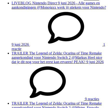
LIVEBLOG
Nintendo Direct 9 juni 2026 - Alle games en
aankondigingen
@Monojaxx werk jij stiekem voor Nintendo?
9 juni 2026
1
reactie
TRAILER
The Legend of Zelda: Ocarina of Time Remake
aangekondigd voor Nintendo Switch 2
@Markus Heel nice
dat je dit nog voor het eerst kan ervaren! PEAK!
9 juni 2026
9 reacties
TRAILER
The Legend of Zelda: Ocarina of Time Remake
aangekondigd voor Nintendo Switch 2
@Mister_Frowdo