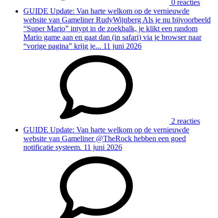
0 reacties
GUIDE
Update: Van harte welkom op de vernieuwde
website van Gameliner
RudyWijnberg Als je nu bijvoorbeeld
“Super Mario” intypt in de zoekbalk, je klikt een random
Mario game aan en gaat dan (in safari) via je browser naar
“vorige pagina” krijg je...
11 juni 2026
2 reacties
GUIDE
Update: Van harte welkom op de vernieuwde
website van Gameliner
@TheRock hebben een goed
notificatie systeem.
11 juni 2026