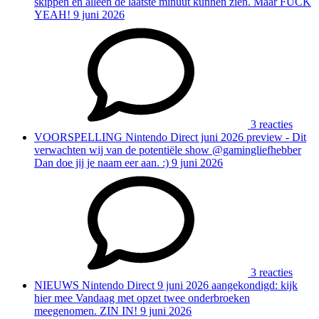
skippen en alleen de laatste minuut kunnen zien. Maar FUCK
YEAH!
9 juni 2026
3 reacties
VOORSPELLING
Nintendo Direct juni 2026 preview - Dit
verwachten wij van de potentiële show
@gamingliefhebber
Dan doe jij je naam eer aan. :)
9 juni 2026
3 reacties
NIEUWS
Nintendo Direct 9 juni 2026 aangekondigd: kijk
hier mee
Vandaag met opzet twee onderbroeken
meegenomen. ZIN IN!
9 juni 2026