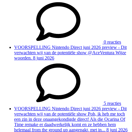
0 reacties
VOORSPELLING
Nintendo Direct juni 2026 preview - Dit
verwachten wij van de potentiële show
@AceVentura Wijze
woorden.
8 juni 2026
5 reacties
VOORSPELLING
Nintendo Direct juni 2026 preview - Dit
verwachten wij van de potentiële show
Poh, ik heb me toch
een zin in deze onaangekondigde direct! Als die Ocarina Of
Time remake er daadwerkelijk komt en ze hebben hem
helemaal from the ground up aangepakt, met in...
8 juni 2026