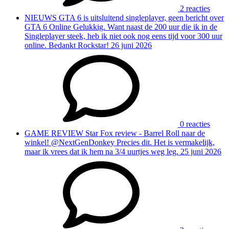
2 reacties
NIEUWS
GTA 6 is uitsluitend singleplayer, geen bericht over
GTA 6 Online
Gelukkig. Want naast de 200 uur die ik in de
Singleplayer steek, heb ik niet ook nog eens tijd voor 300 uur
online. Bedankt Rockstar!
26 juni 2026
0 reacties
GAME REVIEW
Star Fox review - Barrel Roll naar de
winkel!
@NextGenDonkey Precies dit. Het is vermakelijk,
maar ik vrees dat ik hem na 3/4 uurtjes weg leg.
25 juni 2026