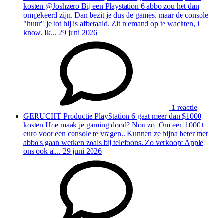
kosten
@Joshzero Bij een Playstation 6 abbo zou het dan
omgekeerd zijn. Dan bezit je dus de games, maar de console
"huur" je tot hij is afbetaald. Zit niemand op te wachten, i
know. Ik...
29 juni 2026
1 reactie
GERUCHT
Productie PlayStation 6 gaat meer dan $1000
kosten
Hoe maak je gaming dood? Nou zo. Om een 1000+
euro voor een console te vragen.. Kunnen ze bijna beter met
abbo's gaan werken zoals bij telefoons. Zo verkoopt Apple
ons ook al...
29 juni 2026